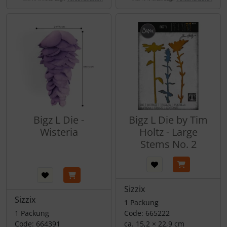
Bigz L Die -
Bigz L Die by Tim
Wisteria
Holtz - Large
Stems No. 2
Sizzix
Sizzix
1 Packung
1 Packung
Code: 665222
Code: 664391
ca. 15,2 × 22,9 cm