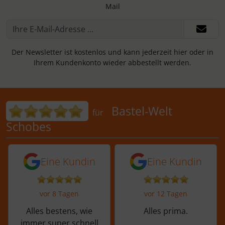
Mail
Der Newsletter ist kostenlos und kann jederzeit hier oder in
Ihrem Kundenkonto wieder abbestellt werden.
Bewertungen für Bastel-Welt Schobes:
Bastel-Welt
für
Schobes
5 von 5 Sternen von einer Kundin vor 
5 von 5 Sternen vo
Eine Kundin
Eine Kundin
vor 8 Tagen
vor 12 Tagen
Alles bestens, wie
Alles prima.
immer super schnell