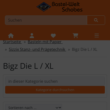
Startseite
Basteln mit Papier
Sprungnavigation
Springe zur Navigation
Sizzix Stanz- und Prägetechnik
Bigz Die L / XL
Springe zum Inhalt
Springe zum Login-Button
Bigz Die L / XL
Springe zum Button für Einstellungen
Springe zu den allgemeinen Informationen
Hier kannst Du die nachfolgenden Artikel umsortieren un