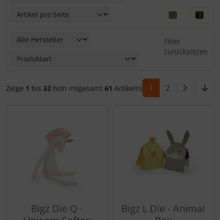
Hier kannst Du die nachfolgenden Artikel nach ihren Eige
Filter
zurücksetzen
1
2
Zeige
1
bis
32
(von insgesamt
61
Artikeln)
Bigz Die Q -
Bigz L Die - Animal