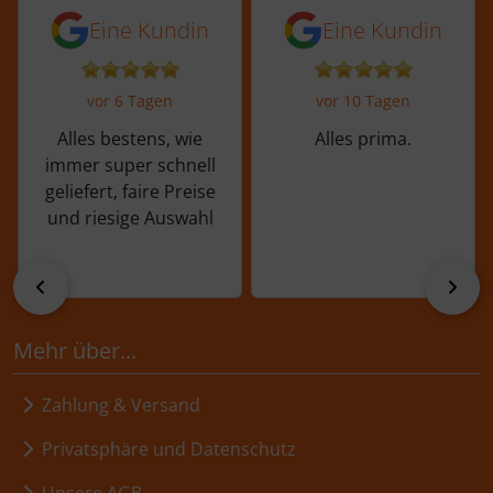
5 von 5 Sternen von einer Kundin vor 
5 von 5 Sternen vo
Eine Kundin
Eine Kundin
vor 6 Tagen
vor 10 Tagen
Alles bestens, wie
Alles prima.
immer super schnell
geliefert, faire Preise
und riesige Auswahl
zurück
vor
Mehr über...
Zahlung & Versand
Privatsphäre und Datenschutz