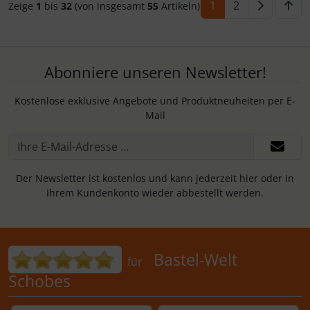
1
2
Zeige
1
bis
32
(von insgesamt
55
Artikeln)
Abonniere unseren Newsletter!
Kostenlose exklusive Angebote und Produktneuheiten per E-
Mail
Der Newsletter ist kostenlos und kann jederzeit hier oder in
Ihrem Kundenkonto wieder abbestellt werden.
Bewertungen für Bastel-Welt Schobes:
Bastel-Welt
für
Schobes