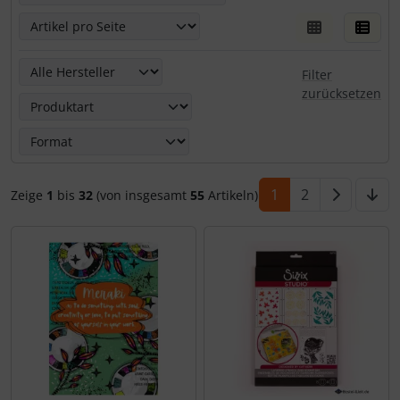
Hier kannst Du die nachfolgenden Artikel nach ihren Eige
Filter
zurücksetzen
1
2
Zeige
1
bis
32
(von insgesamt
55
Artikeln)