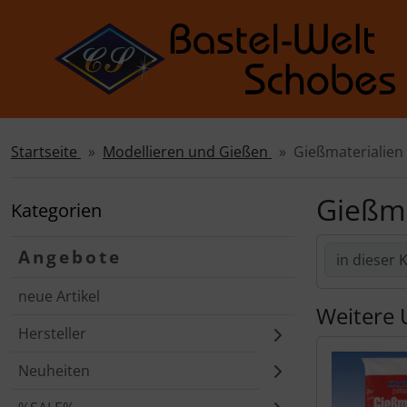
Startseite
Modellieren und Gießen
Gieß­mate­rialien
Sprungnavigation
Springe zur Navigation
Springe zum Inhalt
Gießma
Kategorien
Springe zum Login-Button
Angebote
Springe zum Button für Einstellungen
neue Artikel
Springe zu den allgemeinen Informationen
Weitere 
Hersteller
Neuheiten