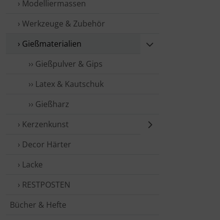
› Modellier­massen
› Werkzeuge & Zubehör
› Gieß­mate­rialien
›› Gießpulver & Gips
›› Latex & Kautschuk
›› Gießharz
› Kerzen­kunst
› Decor Härter
› Lacke
› REST­POSTEN
Bücher & Hefte