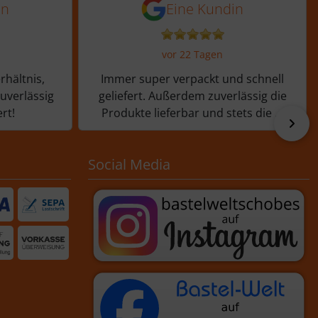
 Tagen
 von einer Kundin vor 12 Tagen
5 von 5 Sternen von ein
in
Eine Kundin
vor 22 Tagen
rhältnis,
Immer super verpackt und schnell
zuverlässig
geliefert. Außerdem zuverlässig die
rt!
Produkte lieferbar und stets die ...
vor
Social Media