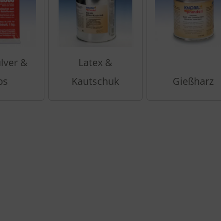
lver &
Latex &
ps
Kautschuk
Gießharz