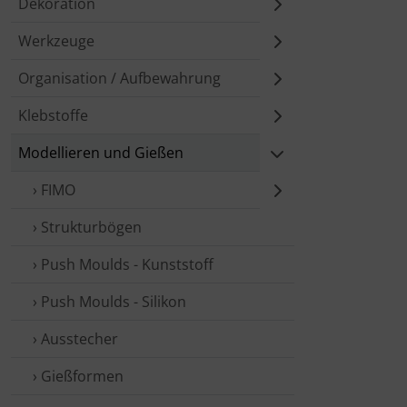
Dekoration
Werkzeuge
Organisation / Aufbewahrung
Klebstoffe
Modellieren und Gießen
› FIMO
› Struktur­bögen
› Push Moulds - Kunststoff
› Push Moulds - Silikon
› Ausstecher
› Gieß­formen