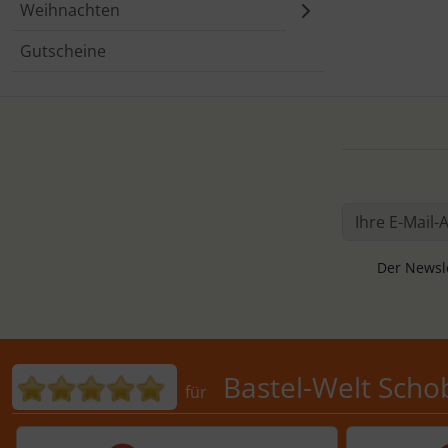
Weihnachten
Gutscheine
Der Newsle
Bewertungen für Bastel-Welt 
Bastel-Welt Scho
für