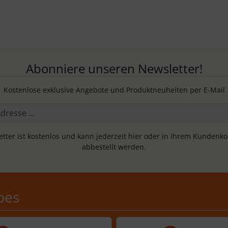
Abonniere unseren Newsletter!
Kostenlose exklusive Angebote und Produktneuheiten per E-Mail
tter ist kostenlos und kann jederzeit hier oder in Ihrem Kundenk
abbestellt werden.
Schobes: 5,0 von 5 Sternen
bes