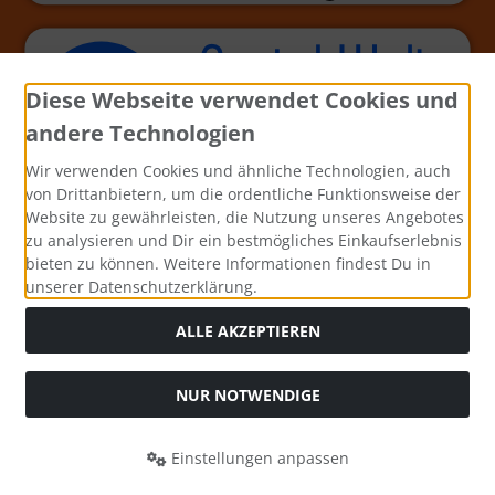
Diese Webseite verwendet Cookies und
andere Technologien
Wir verwenden Cookies und ähnliche Technologien, auch
von Drittanbietern, um die ordentliche Funktionsweise der
Website zu gewährleisten, die Nutzung unseres Angebotes
zu analysieren und Dir ein bestmögliches Einkaufserlebnis
bieten zu können. Weitere Informationen findest Du in
unserer Datenschutzerklärung.
ALLE AKZEPTIEREN
NUR NOTWENDIGE
Alle Preise inkl. gesetzl. MwSt. zzgl.
Versandkosten
. Die
durchgestrichenen Preise entsprechen dem bisherigen Preis
Einstellungen anpassen
bei Bastel-Welt Schobes.