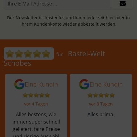
Der Newsletter ist kostenlos und kann jederzeit hier oder in
Ihrem Kundenkonto wieder abbestellt werden.
Bewertungen für Bastel-Welt Schobes:
Bastel-Welt
für
Schobes
5 von 5 Sternen von einer Kundin vor 
5 von 5 Sternen vo
Eine Kundin
Eine Kundin
vor 4 Tagen
vor 8 Tagen
Alles bestens, wie
Alles prima.
immer super schnell
geliefert, faire Preise
und riesige Auswahl