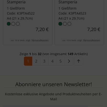
Stamperia
Stamperia
1 Gießform
1 Gießform
Code: K3PTA4522
Code: K3PTA4523
A4 (21 x 29,7cm)
A4 (21 x 29,7cm)
7,20 €
7,20 €
zzgl.
Versandkosten
zzgl.
Versandkosten
inkl. 19 % MwSt.
inkl. 19 % MwSt.
Zeige
1
bis
32
(von insgesamt
149
Artikeln)
1
2
3
4
5
Abonniere unseren Newsletter!
Kostenlose exklusive Angebote und Produktneuheiten per E-
Mail