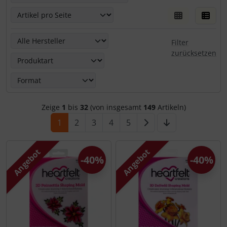
Hier kannst Du die nachfolgenden Artikel nach ihren Eige
Filter
zurücksetzen
Zeige
1
bis
32
(von insgesamt
149
Artikeln)
1
2
3
4
5
Angebot
Angebot
-40%
-40%