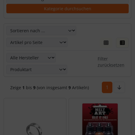
Hier kannst Du die nachfolgenden Artikel umsortieren un
Hier kannst Du die nachfolgenden Artikel nach ihren Eige
Filter
zurücksetzen
1
Zeige
1
bis
9
(von insgesamt
9
Artikeln)