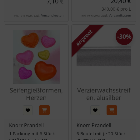
20,40 €
7,10 €
340,00 € pro L
zzgl.
Versandkosten
zzgl.
Versandkosten
inkl. 19 % MwSt.
inkl. 19 % MwSt.
Angebot
-30%
Seifengießformen,
Verzierwachsstreif
Herzen
en, alusilber
Knorr Prandell
Knorr Prandell
1 Packung mit 6 Stück
6 Beutel mit je 20 Stück