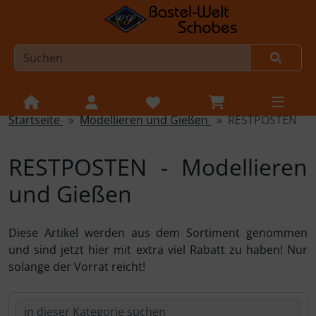
Startseite
Modellieren und Gießen
REST­POSTEN
Sprungnavigation
Springe zur Navigation
Springe zum Inhalt
RESTPOSTEN - Modellieren
Springe zum Login-Button
und Gießen
Springe zum Button für Einstellungen
Diese Artikel werden aus dem Sortiment genommen
Springe zu den allgemeinen Informationen
und sind jetzt hier mit extra viel Rabatt zu haben! Nur
solange der Vorrat reicht!