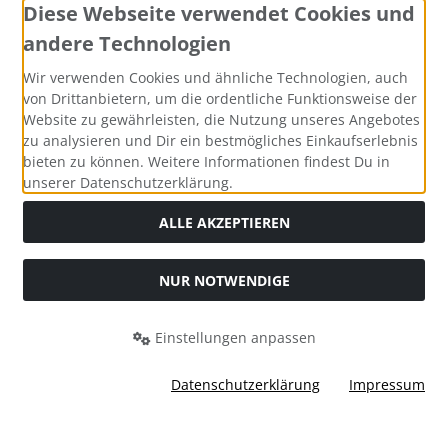
Diese Webseite verwendet Cookies und
andere Technologien
Wir verwenden Cookies und ähnliche Technologien, auch
von Drittanbietern, um die ordentliche Funktionsweise der
Website zu gewährleisten, die Nutzung unseres Angebotes
zu analysieren und Dir ein bestmögliches Einkaufserlebnis
bieten zu können. Weitere Informationen findest Du in
unserer Datenschutzerklärung.
ALLE AKZEPTIEREN
NUR NOTWENDIGE
Alle Preise inkl. gesetzl. MwSt. zzgl.
Versandkosten
. Die
durchgestrichenen Preise entsprechen dem bisherigen Preis
Einstellungen anpassen
bei Bastel-Welt Schobes.
Bastel-Welt Schobes © 2026 | Template © 2026 by Karl
Datenschutzerklärung
Impressum
mod
ified eCommerce Shopsoftware © 2009-2026