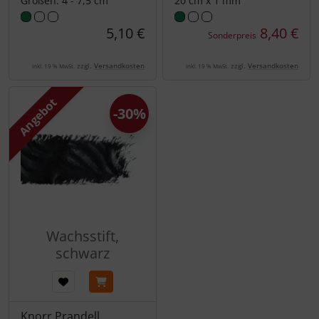
Größen: 4 - 7,5 cm
20 cm x 1 mm
5,10 €
8,40 €
Sonderpreis
zzgl.
Versandkosten
zzgl.
Versandkosten
inkl. 19 % MwSt.
inkl. 19 % MwSt.
Angebot
-30%
Wachsstift,
schwarz
Knorr Prandell