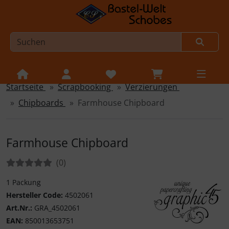
Startseite
Scrapbooking
Verzierungen
Sprungnavigation
Springe zur Navigation
Chipboards
Farmhouse Chipboard
Springe zum Inhalt
Springe zum Login-Button
Farmhouse Chipboard
Springe zum Button für Einstellungen
Bewertungen:
Bewertungen
(0
)
Springe zu den allgemeinen Informationen
1 Packung
Hersteller Code:
4502061
Art.Nr.:
GRA_4502061
EAN:
850013653751