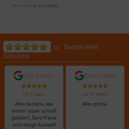
zzgl.
Versandkosten
inkl. 19 % MwSt.
Bewertungen für Bastel-Welt Schobes:
Bastel-Welt
für
Schobes
5 von 5 Sternen von einer Kundin vor 
5 von 5 Sternen vo
Eine Kundin
Eine Kundin
vor 7 Tagen
vor 11 Tagen
Alles bestens, wie
Alles prima.
immer super schnell
geliefert, faire Preise
und riesige Auswahl