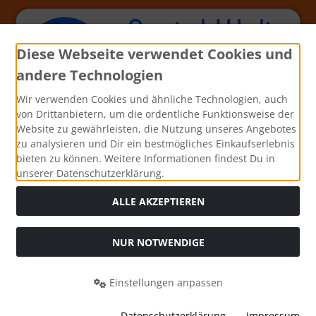
Diese Webseite verwendet Cookies und
andere Technologien
Wir verwenden Cookies und ähnliche Technologien, auch
von Drittanbietern, um die ordentliche Funktionsweise der
Website zu gewährleisten, die Nutzung unseres Angebotes
zu analysieren und Dir ein bestmögliches Einkaufserlebnis
bieten zu können. Weitere Informationen findest Du in
unserer Datenschutzerklärung.
ALLE AKZEPTIEREN
NUR NOTWENDIGE
Alle Preise inkl. gesetzl. MwSt. zzgl.
Versandkosten
. Die
durchgestrichenen Preise entsprechen dem bisherigen Preis
Einstellungen anpassen
bei Bastel-Welt Schobes.
Bastel-Welt Schobes © 2026 | Template © 2026 by Karl
Datenschutzerklärung
Impressum