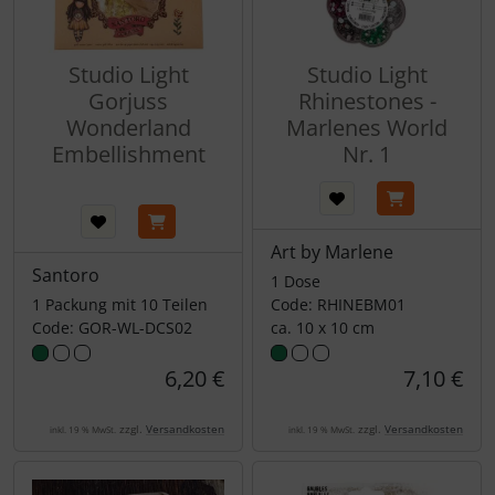
Studio Light
Studio Light
Gorjuss
Rhinestones -
Wonderland
Marlenes World
Embellishment
Nr. 1
Art by Marlene
Santoro
1 Dose
1 Packung mit 10 Teilen
Code: RHINEBM01
Code: GOR-WL-DCS02
ca. 10 x 10 cm
6,20 €
7,10 €
zzgl.
Versandkosten
zzgl.
Versandkosten
inkl. 19 % MwSt.
inkl. 19 % MwSt.