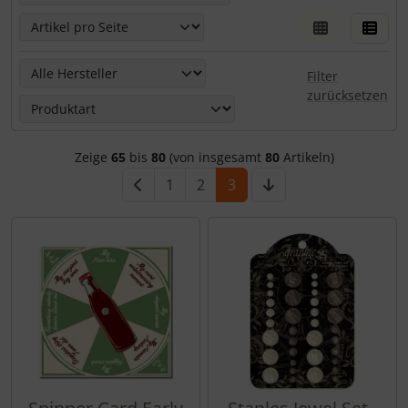
Hier kannst Du die nachfolgenden Artikel nach ihren Eige
Filter
zurücksetzen
Zeige
65
bis
80
(von insgesamt
80
Artikeln)
1
2
3