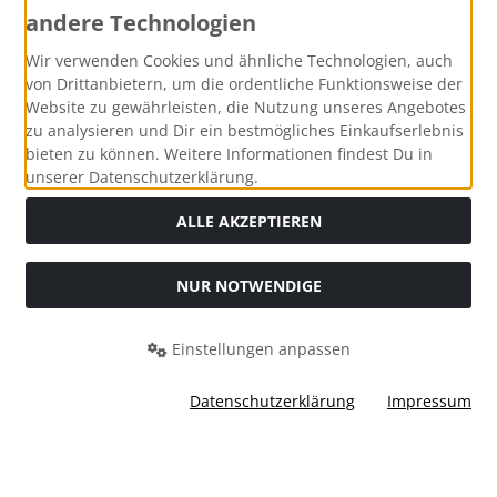
andere Technologien
Wir verwenden Cookies und ähnliche Technologien, auch
von Drittanbietern, um die ordentliche Funktionsweise der
Website zu gewährleisten, die Nutzung unseres Angebotes
zu analysieren und Dir ein bestmögliches Einkaufserlebnis
bieten zu können. Weitere Informationen findest Du in
unserer Datenschutzerklärung.
ALLE AKZEPTIEREN
NUR NOTWENDIGE
Alle Preise inkl. gesetzl. MwSt. zzgl.
Versandkosten
. Die
durchgestrichenen Preise entsprechen dem bisherigen Preis
Einstellungen anpassen
bei Bastel-Welt Schobes.
Bastel-Welt Schobes © 2026 | Template © 2026 by Karl
Datenschutzerklärung
Impressum
mod
ified eCommerce Shopsoftware © 2009-2026