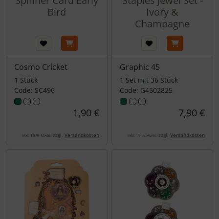
Spinner Card Early
Staples Jewel Set -
Bird
Ivory &
Champagne
Cosmo Cricket
Graphic 45
1 Stück
1 Set mit 36 Stück
Code: SC496
Code: G4502825
1,90 €
7,90 €
zzgl.
Versandkosten
zzgl.
Versandkosten
inkl. 19 % MwSt.
inkl. 19 % MwSt.