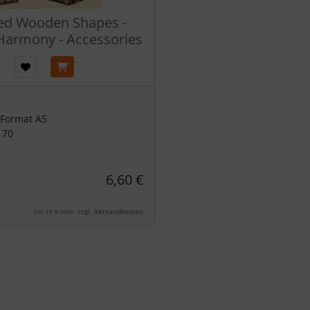
ed Wooden Shapes -
Harmony - Accessories
 Format A5
170
6,60 €
zzgl.
Versandkosten
inkl. 19 % MwSt.