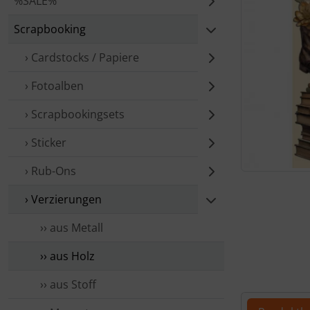
%SALE%
Scrapbooking
› Cardstocks / Papiere
› Fotoalben
› Scrap­booking­sets
› Sticker
› Rub-Ons
Für eine größ
› Verzierungen
›› aus Metall
›› aus Holz
›› aus Stoff