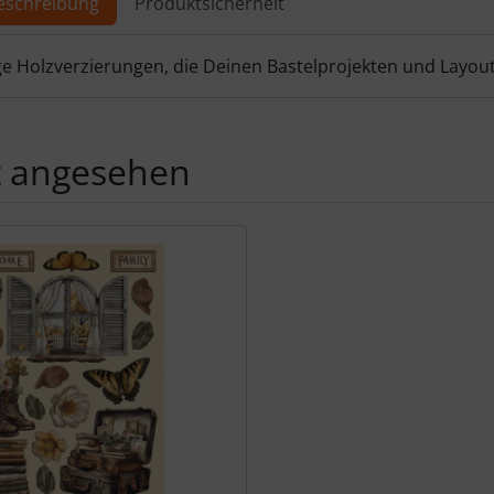
eschreibung
Produktsicherheit
ktbeschreibung
e Holzverzierungen, die Deinen Bastelprojekten und Layouts
t angesehen
Produktslider - navigieren Sie mit der Tab-Taste zu den einzel