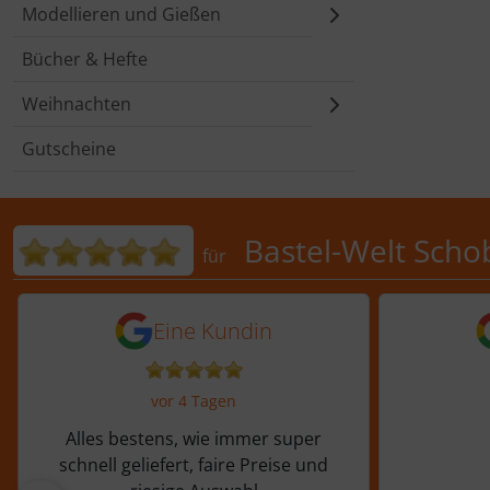
Modellieren und Gießen
Bücher & Hefte
Weihnachten
Gutscheine
Bewertungen für Bastel-Welt 
Bastel-Welt Scho
für
5 von 5 Sternen von einer Kundi
5 von 
Eine Kundin
vor 4 Tagen
Alles bestens, wie immer super
schnell geliefert, faire Preise und