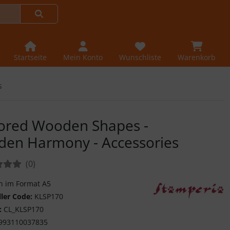
Startseite
Mein Konto
Wunschliste
Warenkorb
s
ored Wooden Shapes -
den Harmony - Accessories
tungen:
Bewertungen
(0
)
n im Format A5
ller Code:
KLSP170
Entdecke die kreati
:
CL_KLSP170
993110037835