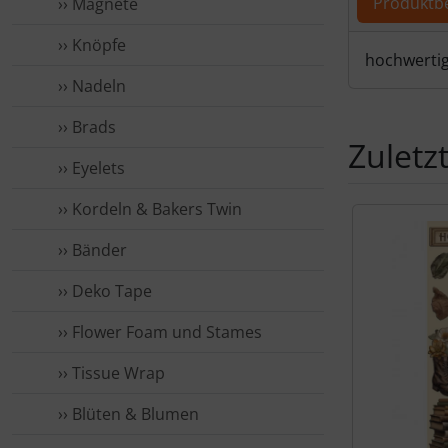
Produktb
›› Magnete
›› Knöpfe
Produ
hochwertig
›› Nadeln
›› Brads
Zuletz
›› Eyelets
›› Kordeln & Bakers Twin
Es folgt ein 
›› Bänder
›› Deko Tape
›› Flower Foam und Stames
›› Tissue Wrap
›› Blüten & Blumen