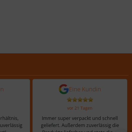
Tagen
 von einer Kundin vor 11 Tagen
5 von 5 Sternen von ein
in
Eine Kundin
vor 21 Tagen
rhältnis,
Immer super verpackt und schnell
zuverlässig
geliefert. Außerdem zuverlässig die