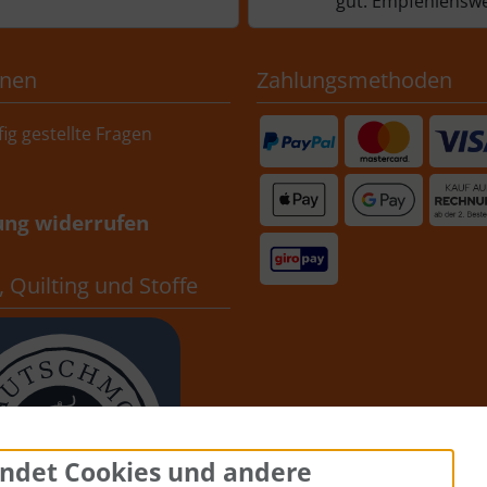
gut. Empfehlenswe
onen
Zahlungsmethoden
ig gestellte Fragen
ung widerrufen
 Quilting und Stoffe
ndet Cookies und andere