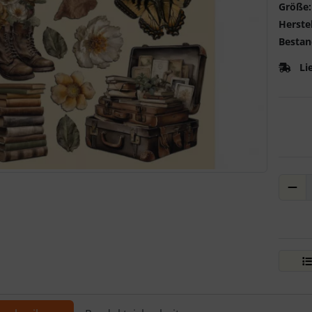
Größe:
Herstel
Bestan
Li
ere Ansicht klicken Sie auf das Bild!