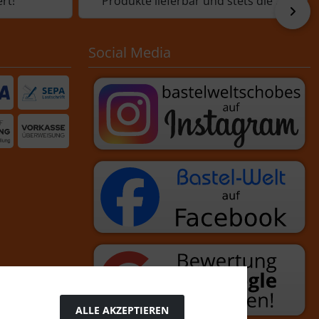
rt!
Produkte lieferbar und stets die ...
vor
Social Media
ALLE AKZEPTIEREN