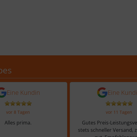
Schobes: 5,0 von 5 Sternen
bes
n vor 4 Tagen
5 Sternen von einer Kundin vor 8 
5 von 5 Sternen
Eine Kundin
Eine Kund
vor 8 Tagen
vor 11 Tagen
Alles prima.
Gutes Preis-Leistungsve
stets schneller Versand, 