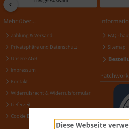
riesige Auswahl
zurück
Mehr über...
Informati
Zahlung & Versand
FAQ - häuf
Privatsphäre und Datenschutz
Sitemap
Bestell
Unsere AGB
Impressum
Patchwork,
Kontakt
Widerrufsrecht & Widerrufsformular
Lieferzeit
Cookie Einstellungen
Diese Webseite verwe