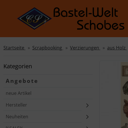
Startseite
Scrapbooking
Verzierungen
aus Holz
Sprungnavigation
Springe zur Navigation
Springe zum Inhalt
Kategorien
Springe zum Login-Button
Angebote
Springe zum Button für Einstellungen
neue Artikel
Springe zu den allgemeinen Informationen
Hersteller
Neuheiten