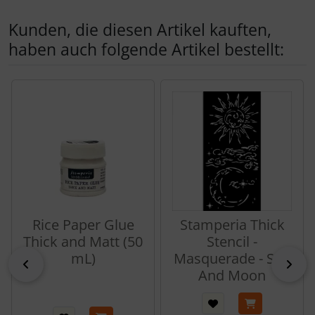
Kunden, die diesen Artikel kauften,
haben auch folgende Artikel bestellt:
Es folgt ein Produktslider - navigieren Sie mit der Tab-Tas
Rice Paper Glue
Stamperia Thick
Thick and Matt (50
Stencil -
mL)
Masquerade - Sun
zurück
vor
And Moon