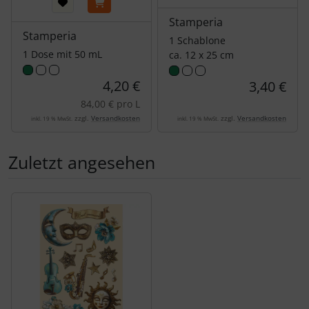
Stamperia
Stamperia
1 Schablone
1 Dose mit 50 mL
ca. 12 x 25 cm
4,20 €
3,40 €
84,00 € pro L
zzgl.
Versandkosten
zzgl.
Versandkosten
inkl. 19 % MwSt.
inkl. 19 % MwSt.
Zuletzt angesehen
Es folgt ein Produktslider - navigieren Sie mit der Tab-Tas