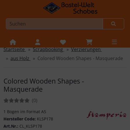
Startseite
Scrapbooking
Verzierungen
Sprungnavigation
Springe zur Navigation
aus Holz
Colored Wooden Shapes - Masquerade
Springe zum Inhalt
Springe zum Login-Button
Colored Wooden Shapes -
Springe zum Button für Einstellungen
Masquerade
Springe zu den allgemeinen Informationen
Bewertungen:
Bewertungen
(0
)
1 Bogen im Format A5
Hersteller Code:
KLSP178
Entdecke die kreati
Art.Nr.:
CL_KLSP178