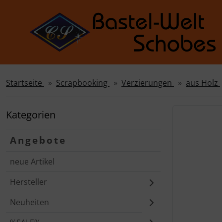
Startseite
Scrapbooking
Verzierungen
aus Holz
Sprungnavigation
Springe zur Navigation
Springe zum Inhalt
Kategorien
Springe zum Login-Button
Angebote
Springe zum Button für Einstellungen
neue Artikel
Springe zu den allgemeinen Informationen
Hersteller
Neuheiten