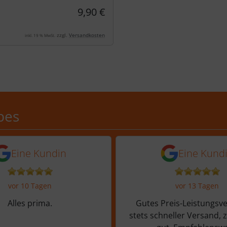
9,90 €
zzgl.
Versandkosten
inkl. 19 % MwSt.
Schobes: 5,0 von 5 Sternen
bes
n vor 6 Tagen
5 Sternen von einer Kundin vor 10
5 von 5 Sternen
Eine Kundin
Eine Kund
vor 10 Tagen
vor 13 Tagen
Alles prima.
Gutes Preis-Leistungsve
stets schneller Versand, 