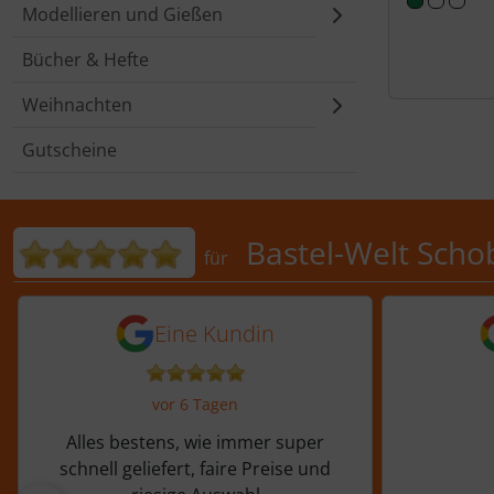
Modellieren und Gießen
Bücher & Hefte
Weihnachten
Gutscheine
Bewertungen für Bastel-Welt 
Bastel-Welt Scho
für
5 von 5 Sternen von einer Kundi
5 von 
Eine Kundin
vor 6 Tagen
Alles bestens, wie immer super
schnell geliefert, faire Preise und