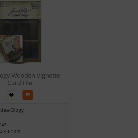
logy Wooden Vignette
Card File
Idea-Ology
243
,2 x 4,4 cm