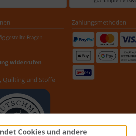
gut. Empfehlenswe
onen
Zahlungsmethoden
ig gestellte Fragen
ung widerrufen
 Quilting und Stoffe
ndet Cookies und andere