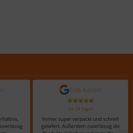
 Tagen
 von einer Kundin vor 13 Tagen
5 von 5 Sternen von ein
in
Eine Kundin
vor 23 Tagen
rhältnis,
Immer super verpackt und schnell
zuverlässig
geliefert. Außerdem zuverlässig die