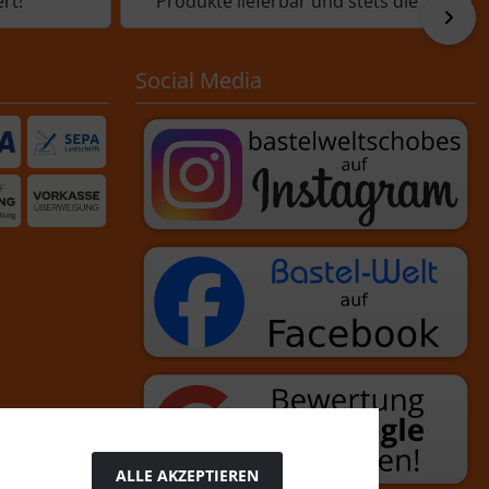
rt!
Produkte lieferbar und stets die ...
vor
Social Media
ALLE AKZEPTIEREN