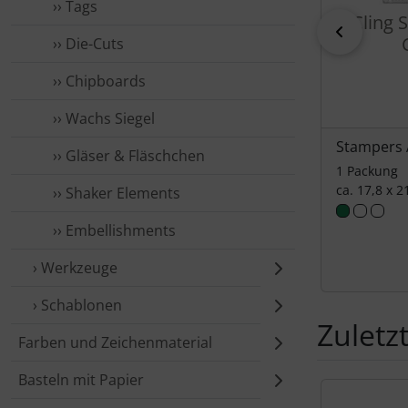
›› Tags
Cling 
zurück
›› Die-Cuts
›› Chipboards
›› Wachs Siegel
Stampers
›› Gläser & Fläschchen
1 Packung
ca. 17,8 x 2
›› Shaker Elements
›› Embellishments
› Werkzeuge
› Schablonen
Zuletz
Farben und Zeichenmaterial
Basteln mit Papier
Es folgt ein 