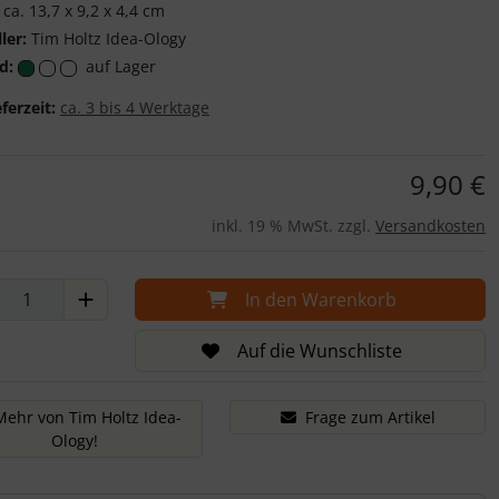
ca. 13,7 x 9,2 x 4,4 cm
ler:
Tim Holtz Idea-Ology
d:
auf Lager
eferzeit:
ca. 3 bis 4 Werktage
9,90 €
inkl. 19 % MwSt. zzgl.
Versandkosten
In den Warenkorb
Auf die Wunschliste
Mehr von Tim Holtz Idea-
Frage zum Artikel
Ology!