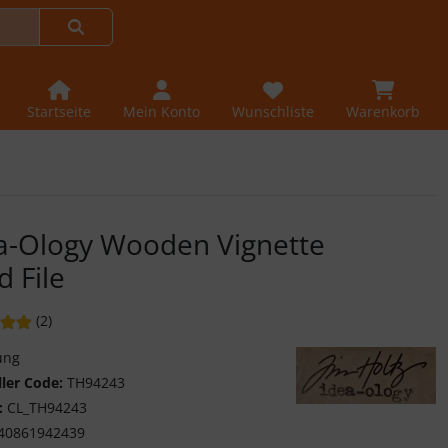
Startseite
Mein Konto
Wunschliste
Warenkorb
a-Ology Wooden Vignette
d File
ung: 5 von 5 Sternen!
Bewertungen
(2
)
ung
ller Code:
TH94243
:
CL_TH94243
Tim Holtz Idea-Ology
40861942439