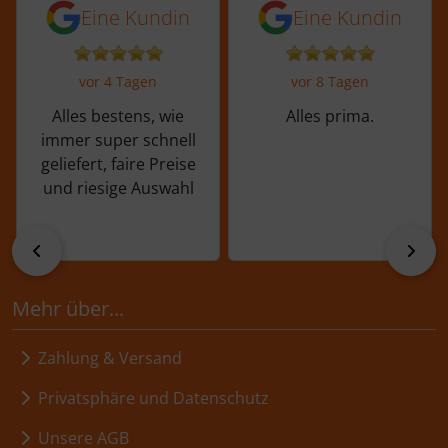
5 von 5 Sternen von einer Kundin vor 
5 von 5 Sternen vo
Eine Kundin
Eine Kundin
vor 4 Tagen
vor 8 Tagen
Alles bestens, wie
Alles prima.
immer super schnell
geliefert, faire Preise
und riesige Auswahl
zurück
vor
Mehr über...
Zahlung & Versand
Privatsphäre und Datenschutz
Unsere AGB