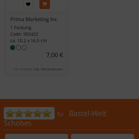
Prima Marketing Inc.
1 Packung
Code: 992422
ca. 10,2 x 16,5 cm
7,00 €
zzgl.
Versandkosten
inkl. 19 % MwSt.
Bewertungen für Bastel-Welt Schobes:
Bastel-Welt
für
Schobes