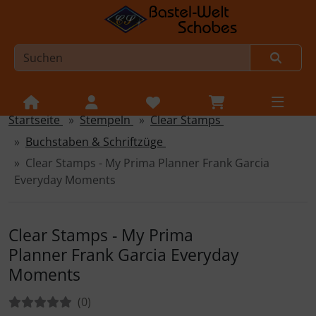
Startseite
Stempeln
Clear Stamps
Sprungnavigation
Springe zur Navigation
Buchstaben & Schriftzüge
Springe zum Inhalt
Clear Stamps - My Prima Planner Frank Garcia
Springe zum Login-Button
Everyday Moments
Springe zum Button für Einstellungen
Clear Stamps - My Prima
Springe zu den allgemeinen Informationen
Planner Frank Garcia Everyday
Moments
Bewertungen:
Bewertungen
(0
)