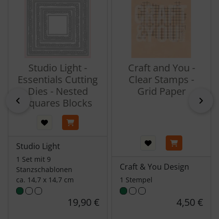
Studio Light -
Craft and You -
Essentials Cutting
Clear Stamps -
Dies - Nested
Grid Paper
zurück
vor
Squares Blocks
Studio Light
1 Set mit 9
Craft & You Design
Stanzschablonen
ca. 14,7 x 14,7 cm
1 Stempel
19,90 €
4,50 €