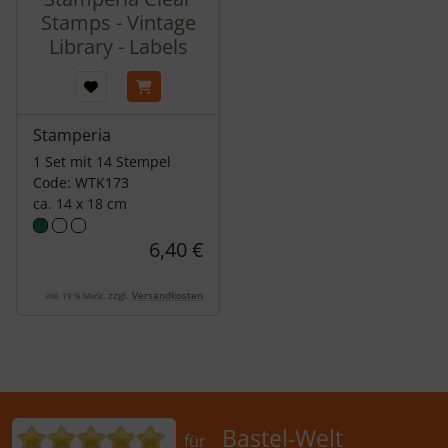
Stamps - Vintage
Library - Labels
Stamperia
1 Set mit 14 Stempel
Code: WTK173
ca. 14 x 18 cm
6,40 €
zzgl.
Versandkosten
inkl. 19 % MwSt.
Bewertungen für Bastel-Welt Schobes:
Bastel-Welt
für