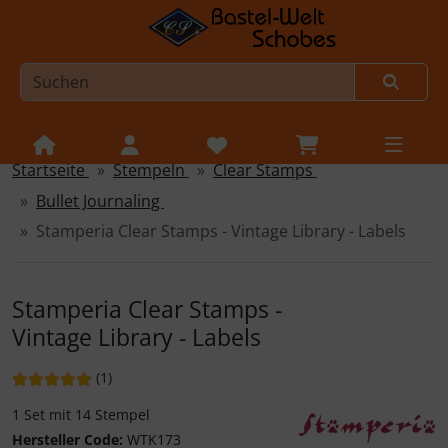
Startseite
Stempeln
Clear Stamps
Sprungnavigation
Springe zur Navigation
Bullet Journaling
Springe zum Inhalt
Stamperia Clear Stamps - Vintage Library - Labels
Springe zum Login-Button
Springe zum Button für Einstellungen
Stamperia Clear Stamps -
Vintage Library - Labels
Springe zu den allgemeinen Informationen
Bewertung: 5 von 5 Sternen!
Bewertungen
(1
)
1 Set mit 14 Stempel
Hersteller Code:
WTK173