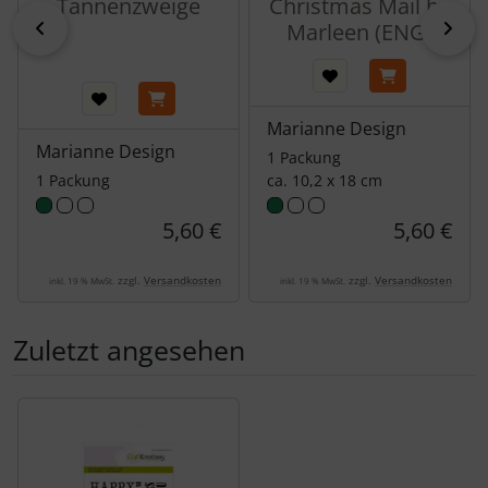
Tannenzweige
Christmas Mail by
zurück
vor
Marleen (ENG)
Marianne Design
Marianne Design
1 Packung
1 Packung
ca. 10,2 x 18 cm
5,60 €
5,60 €
zzgl.
Versandkosten
zzgl.
Versandkosten
inkl. 19 % MwSt.
inkl. 19 % MwSt.
Zuletzt angesehen
Es folgt ein Produktslider - navigieren Sie mit der Tab-Tas