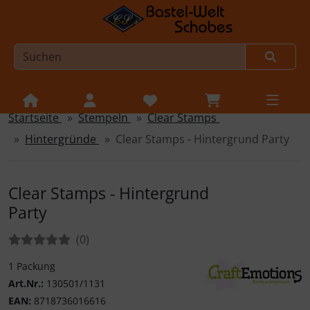
Startseite
Stempeln
Clear Stamps
Sprungnavigation
Springe zur Navigation
Hintergründe
Clear Stamps - Hintergrund Party
Springe zum Inhalt
Springe zum Login-Button
Clear Stamps - Hintergrund
Springe zum Button für Einstellungen
Party
Springe zu den allgemeinen Informationen
Bewertungen:
Bewertungen
(0
)
1 Packung
Art.Nr.:
130501/1131
CraftEmotions
EAN:
8718736016616