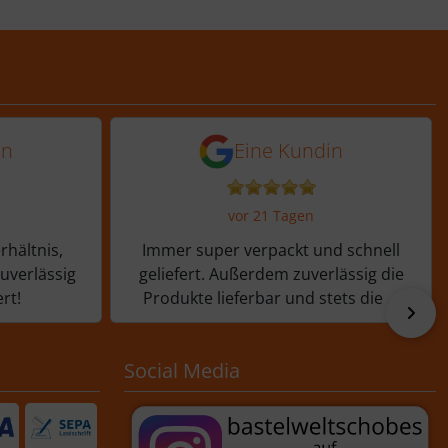
Tagen
 von einer Kundin vor 11 Tagen
5 von 5 Sternen von ein
in
Eine Kundin
vor 21 Tagen
rhältnis,
Immer super verpackt und schnell
zuverlässig
geliefert. Außerdem zuverlässig die
rt!
Produkte lieferbar und stets die ...
vor
Social Media