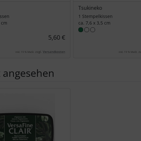
Tsukineko
issen
1 Stempelkissen
5 cm
ca. 7,6 x 3,5 cm
5,60 €
zzgl.
Versandkosten
zz
inkl. 19 % MwSt.
inkl. 19 % MwSt.
t angesehen
Produktslider - navigieren Sie mit der Tab-Taste zu den einzel