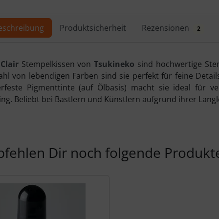
ere Ansicht klicken Sie auf das Bild!
eschreibung
Produktsicherheit
Rezensionen
2
ktbeschreibung
Clair
Stempelkissen von
Tsukineko
sind hochwertige Stem
zahl von lebendigen Farben sind sie perfekt für feine Detai
feste Pigmenttinte (auf Ölbasis) macht sie ideal für v
ng. Beliebt bei Bastlern und Künstlern aufgrund ihrer Langle
fehlen Dir noch folgende Produkt
Produktslider - navigieren Sie mit der Tab-Taste zu den einzel