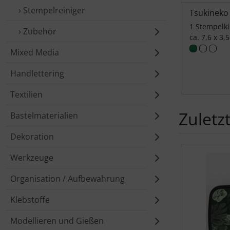
› Stempelreiniger
Tsukineko
1 Stempelk
› Zubehör
ca. 7,6 x 3,
Mixed Media
Handlettering
Textilien
Zuletz
Bastelmaterialien
Dekoration
Es folgt ein 
Werkzeuge
Organisation / Aufbewahrung
Klebstoffe
Modellieren und Gießen