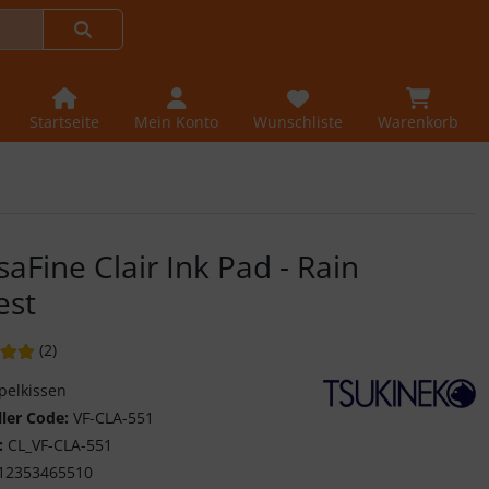
Startseite
Mein Konto
Wunschliste
Warenkorb
saFine Clair Ink Pad - Rain
est
ung: 5 von 5 Sternen!
Bewertungen
(2
)
pelkissen
ller Code:
VF-CLA-551
Tsukineko - Stempel
:
CL_VF-CLA-551
12353465510