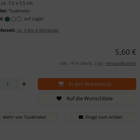
ca. 7,6 x 3,5 cm
ler:
Tsukineko
d:
auf Lager
eferzeit:
ca. 3 bis 4 Werktage
5,60 €
inkl. 19 % MwSt. zzgl.
Versandkosten
In den Warenkorb
Auf die Wunschliste
Mehr von Tsukineko!
Frage zum Artikel