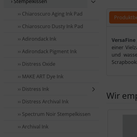
› Stempelkissen
Für eine größ
›› Chia­ros­curo Aging Ink Pad
Produktb
›› Chia­ros­curo Dusty Ink Pad
Produ
›› Adirondack Ink
VersaFine 
einer Viel
›› Adirondack Pigment Ink
und wasser
Scrapbooki
›› Distress Oxide
›› MAKE ART Dye Ink
›› Distress Ink
Wir emp
›› Distress Archival Ink
Es folgt ein 
›› Spectrum Noir Stempelkissen
›› Archival Ink