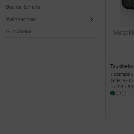
Bücher & Hefte
Weihnachten
Gutscheine
VersaFi
Tsukineko
1 Stempelk
Code: VF-C
ca. 7,6 x 3,