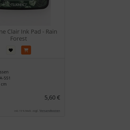
ne Clair Ink Pad - Rain
Forest
issen
LA-551
5 cm
5,60 €
zzgl.
Versandkosten
inkl. 19 % MwSt.