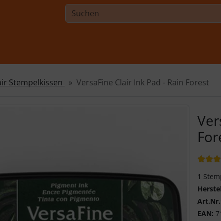
air Stempelkissen
VersaFine Clair Ink Pad - Rain Forest
Ver
For
Bewert
1 Stem
Herste
Art.Nr.
EAN:
7