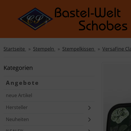
Startseite
Stempeln
Stempelkissen
VersaFine Cl
Sprungnavigation
Springe zur Navigation
Springe zum Inhalt
Kategorien
Springe zum Login-Button
Angebote
Springe zum Button für Einstellungen
neue Artikel
Springe zu den allgemeinen Informationen
Hersteller
Neuheiten