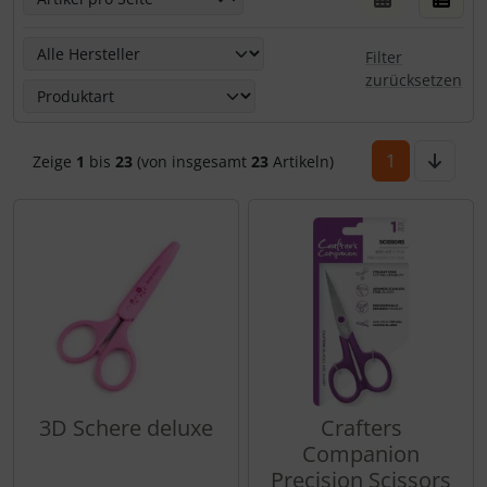
Hier kannst Du die nachfolgenden Artikel nach ihren Eige
Filter
zurücksetzen
1
Zeige
1
bis
23
(von insgesamt
23
Artikeln)
3D Schere deluxe
Crafters
Companion
Precision Scissors