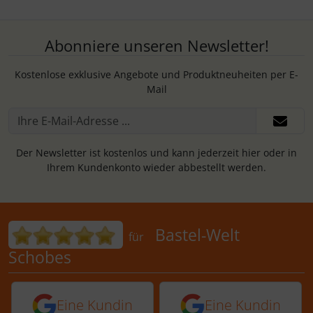
Abonniere unseren Newsletter!
Kostenlose exklusive Angebote und Produktneuheiten per E-
Mail
Der Newsletter ist kostenlos und kann jederzeit hier oder in
Ihrem Kundenkonto wieder abbestellt werden.
Bewertungen für Bastel-Welt Schobes:
Bastel-Welt
für
Schobes
5 von 5 Sternen von einer Kundin vor 
5 von 5 Sternen vo
Eine Kundin
Eine Kundin