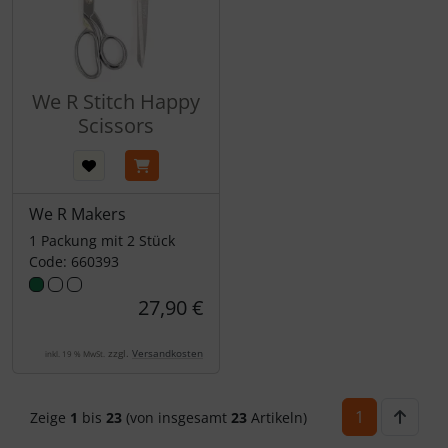
We R Stitch Happy
Scissors
We R Makers
1 Packung mit 2 Stück
Code: 660393
27,90 €
zzgl.
Versandkosten
inkl. 19 % MwSt.
1
Zeige
1
bis
23
(von insgesamt
23
Artikeln)