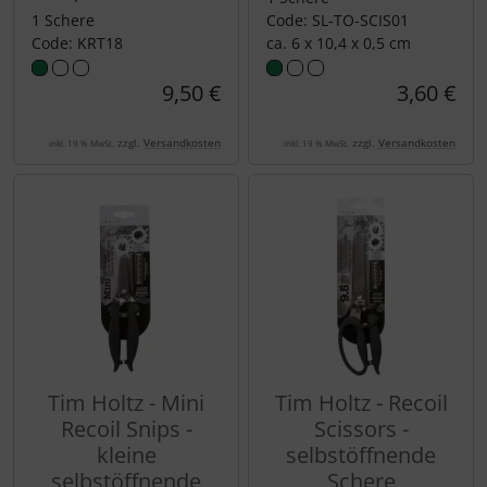
1 Schere
Code: SL-TO-SCIS01
Code: KRT18
ca. 6 x 10,4 x 0,5 cm
9,50 €
3,60 €
zzgl.
Versandkosten
zzgl.
Versandkosten
inkl. 19 % MwSt.
inkl. 19 % MwSt.
Tim Holtz - Mini
Tim Holtz - Recoil
Recoil Snips -
Scissors -
kleine
selbstöffnende
selbstöffnende
Schere