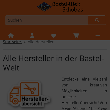
Startseite
Alle Hersteller
Sprungnavigation
Springe zur Navigation
Springe zum Inhalt
Alle Hersteller in der Bastel-
Springe zum Login-Button
Welt
Springe zum Button für Einstellungen
Entdecke eine Vielzahl
Springe zu den allgemeinen Informationen
von kreativen
Möglichkeiten in
unserer
Herstellerübersicht! Von
A wie "Aleenes" bis Z wie