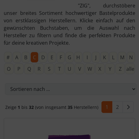
"ZIG", durchstöbere
unser breites Sortiment hochwertiger Bastelprodukte
von erstklassigen Herstellern. Klicke einfach auf den
gewünschten Buchstaben, um die Auswahl nach
Hersteller zu filtern und finde die perfekten Produkte
für deine kreativen Projekte.
#
A
B
C
D
E
F
G
H
I
J
K
L
M
N
O
P
Q
R
S
T
U
V
W
X
Y
Z
alle
1
2
Zeige
1
bis
32
(von insgesamt
35
Herstellern)