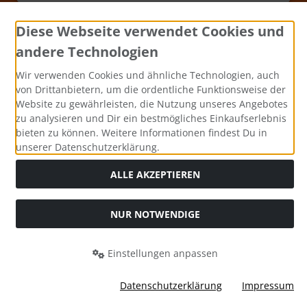
Diese Webseite verwendet Cookies und
andere Technologien
Wir verwenden Cookies und ähnliche Technologien, auch
von Drittanbietern, um die ordentliche Funktionsweise der
Website zu gewährleisten, die Nutzung unseres Angebotes
zu analysieren und Dir ein bestmögliches Einkaufserlebnis
bieten zu können. Weitere Informationen findest Du in
unserer Datenschutzerklärung.
Alle Preise inkl. gesetzl. MwSt. zzgl.
Versandkosten
. Die
durchgestrichenen Preise entsprechen dem bisherigen Preis
ALLE AKZEPTIEREN
bei Bastel-Welt Schobes.
Bastel-Welt Schobes © 2026 | Template © 2026 by Karl
NUR NOTWENDIGE
mod
ified eCommerce Shopsoftware © 2009-2026
Einstellungen anpassen
Datenschutzerklärung
Impressum