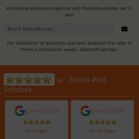
Kostenlose exklusive Angebote und Produktneuheiten per E-
Mail
Der Newsletter ist kostenlos und kann jederzeit hier oder in
Ihrem Kundenkonto wieder abbestellt werden.
Bewertungen für Bastel-Welt Schobes:
Bastel-Welt
für
Schobes
5 von 5 Sternen von einer Kundin vor 
5 von 5 Sternen vo
Eine Kundin
Eine Kundin
vor 6 Tagen
vor 10 Tagen