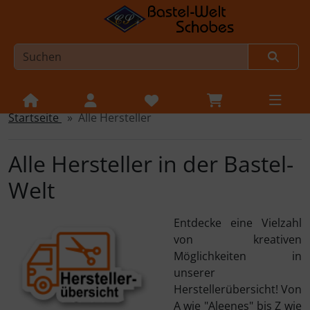
Startseite
Alle Hersteller
Sprungnavigation
Springe zur Navigation
Springe zum Inhalt
Alle Hersteller in der Bastel-
Springe zum Login-Button
Welt
Springe zum Button für Einstellungen
Entdecke eine Vielzahl
Springe zu den allgemeinen Informationen
von kreativen
Möglichkeiten in
unserer
Herstellerübersicht! Von
A wie "Aleenes" bis Z wie