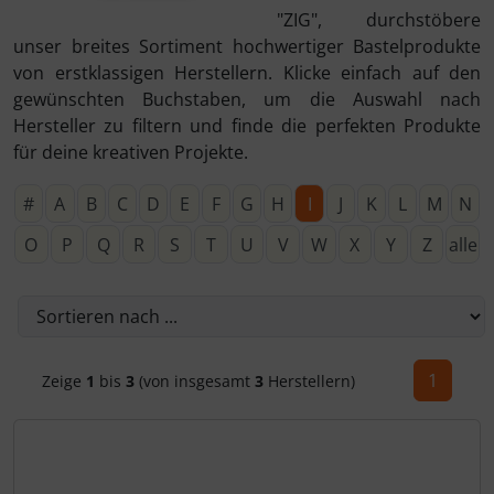
"ZIG", durchstöbere
unser breites Sortiment hochwertiger Bastelprodukte
von erstklassigen Herstellern. Klicke einfach auf den
gewünschten Buchstaben, um die Auswahl nach
Hersteller zu filtern und finde die perfekten Produkte
für deine kreativen Projekte.
#
A
B
C
D
E
F
G
H
I
J
K
L
M
N
O
P
Q
R
S
T
U
V
W
X
Y
Z
alle
1
Zeige
1
bis
3
(von insgesamt
3
Herstellern)