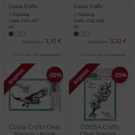
Coosa Crafts
Coosa Crafts
1 Packung
1 Packung
Code: COC-067
Code: COC-069
A7
A7
3,32 €
3,32 €
Sonderpreis
Sonderpreis
zzgl.
Versandkosten
zzgl.
Versandkosten
inkl. 19 % MwSt.
inkl. 19 % MwSt.
Angebot
Angebot
-35%
-35%
Coosa Crafts Clear
COOSA Crafts
Stamps - Break
Clear Stamps -