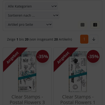
Hier kannst Du die nachfolgenden Artikel umsortieren un
1
Zeige
1
bis
20
(von insgesamt
20
Artikeln)
Angebot
Angebot
-35%
-35%
Clear Stamps -
Clear Stamps -
Postal Flowers 3
Postal Flowers 1