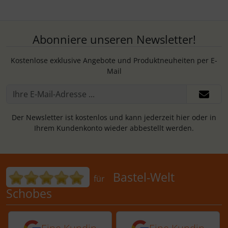
Abonniere unseren Newsletter!
Kostenlose exklusive Angebote und Produktneuheiten per E-
Mail
Der Newsletter ist kostenlos und kann jederzeit hier oder in
Ihrem Kundenkonto wieder abbestellt werden.
Bewertungen für Bastel-Welt Schobes:
Bastel-Welt
für
Schobes
5 von 5 Sternen von einer Kundin vor 
5 von 5 Sternen vo