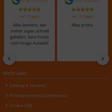
Eine Kundin
Eine Kundin
vor 7 Tagen
vor 10 Tagen
Alles bestens, wie
Alles prima.
immer super schnell
geliefert, faire Preise
und riesige Auswahl
zurück
vor
Mehr über...
Zahlung & Versand
Privatsphäre und Datenschutz
Unsere AGB