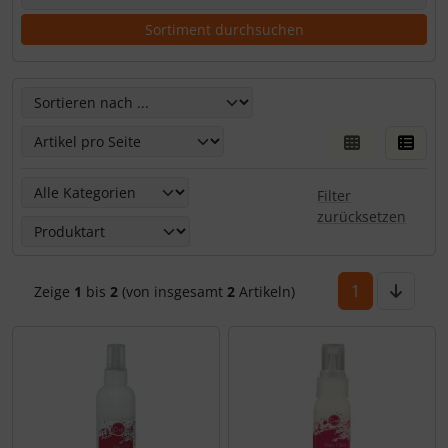
Hier kannst Du die nachfolgenden Artikel umsortieren un
Hier kannst Du die nachfolgenden Artikel nach ihren Eige
Filter
zurücksetzen
1
Zeige
1
bis
2
(von insgesamt
2
Artikeln)