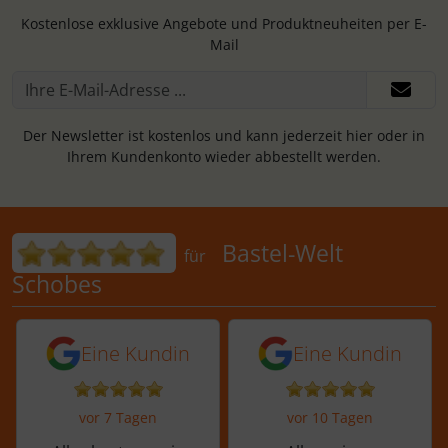
Kostenlose exklusive Angebote und Produktneuheiten per E-
Mail
Der Newsletter ist kostenlos und kann jederzeit hier oder in
Ihrem Kundenkonto wieder abbestellt werden.
Bewertungen für Bastel-Welt Schobes:
Bastel-Welt
für
Schobes
5 von 5 Sternen von einer Kundin vor 
5 von 5 Sternen vo
Eine Kundin
Eine Kundin
vor 7 Tagen
vor 10 Tagen