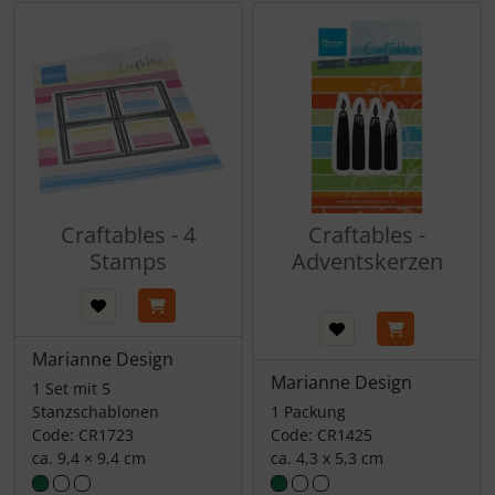
Craftables - 4
Craftables -
Stamps
Adventskerzen
Marianne Design
Marianne Design
1 Set mit 5
Stanzschablonen
1 Packung
Code: CR1723
Code: CR1425
ca. 9,4 × 9,4 cm
ca. 4,3 x 5,3 cm