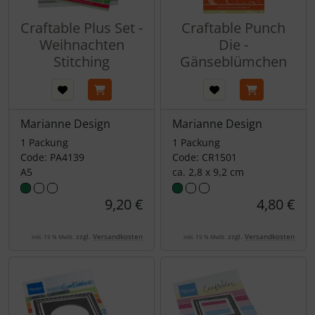
Craftable Plus Set -
Craftable Punch
Weihnachten
Die -
Stitching
Gänseblümchen
Marianne Design
Marianne Design
1 Packung
1 Packung
Code: PA4139
Code: CR1501
A5
ca. 2,8 x 9,2 cm
9,20 €
4,80 €
zzgl.
Versandkosten
zzgl.
Versandkosten
inkl. 19 % MwSt.
inkl. 19 % MwSt.