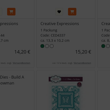
xpressions
Creative Expressions
Crea
1 Packung
1 Pa
144
Code: CED4337
Code
2,7 cm
ca. 13,3 x 10,2 cm
ca. 8
14,20 €
15,20 €
zzgl.
Versandkosten
zzgl.
Versandkosten
% MwSt.
inkl. 19 % MwSt.