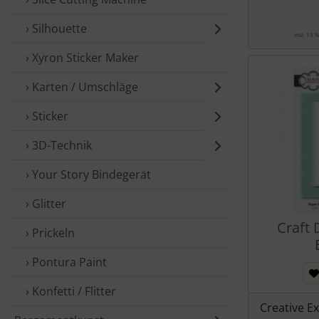
› Silhouette
inkl. 19 
› Xyron Sticker Maker
› Karten / Umschläge
› Sticker
› 3D-Technik
› Your Story Bindegerät
› Glitter
Craft 
› Prickeln
› Pontura Paint
› Konfetti / Flitter
Creative E