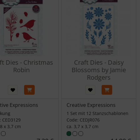
ft Dies - Christmas
Craft Dies - Daisy
Robin
Blossoms by Jamie
Rodgers
tive Expressions
Creative Expressions
ckung
1 Set mit 12 Stanzschablonen
: CED3129
Code: CEDJR076
,8 x 3,7 cm
ca. 3,7 x 3,7 cm