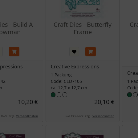
ies - Build A
Craft Dies - Butterfly
Cr
nowman
Frame
xpressions
Creative Expressions
Crea
1 Packung
142
Code: CED7105
1 Pa
cm
ca. 12,7 x 12,7 cm
Code
10,20 €
20,10 €
zzgl.
Versandkosten
zzgl.
Versandkosten
% MwSt.
inkl. 19 % MwSt.