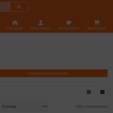
Startseite
Mein Konto
Wunschliste
Warenkorb
er Box- oder Listenansicht wählen.
rn.
Filter zurücksetzen