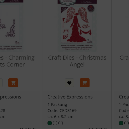
es - Charming
Craft Dies - Christmas
Cra
ts Corner
Angel
xpressions
Creative Expressions
Crea
1 Packung
1 Pa
428
Code: CED3169
Code
 cm
ca. 6 x 8,2 cm
ca. 8