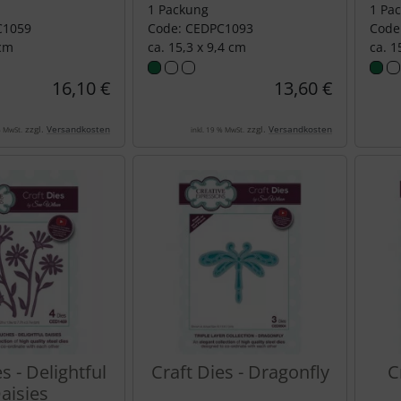
1 Packung
1 Pa
C1059
Code: CEDPC1093
Code
 cm
ca. 15,3 x 9,4 cm
ca. 1
16,10 €
13,60 €
zzgl.
Versandkosten
zzgl.
Versandkosten
% MwSt.
inkl. 19 % MwSt.
s - Delightful
Craft Dies - Dragonfly
C
aisies