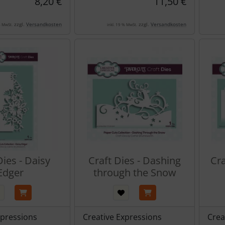
8,20 €
11,50 €
zzgl.
Versandkosten
zzgl.
Versandkosten
% MwSt.
inkl. 19 % MwSt.
Dies - Daisy
Craft Dies - Dashing
Cra
Edger
through the Snow
xpressions
Creative Expressions
Crea