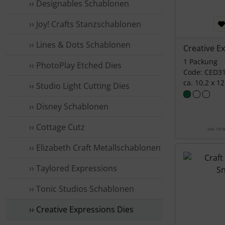
›› Designables Schablonen
›› Joy! Crafts Stanzschablonen
›› Lines & Dots Schablonen
Creative E
1 Packung
›› PhotoPlay Etched Dies
Code: CED3
ca. 10,2 x 1
›› Studio Light Cutting Dies
›› Disney Schablonen
›› Cottage Cutz
inkl. 19 
›› Elizabeth Craft Metallschablonen
›› Taylored Expressions
›› Tonic Studios Schablonen
›› Creative Expressions Dies