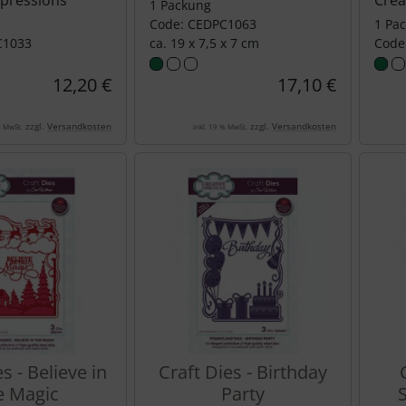
xpressions
Crea
1 Packung
Code: CEDPC1063
1 Pa
C1033
ca. 19 x 7,5 x 7 cm
Code
12,20 €
17,10 €
zzgl.
Versandkosten
zzgl.
Versandkosten
% MwSt.
inkl. 19 % MwSt.
s - Believe in
Craft Dies - Birthday
e Magic
Party