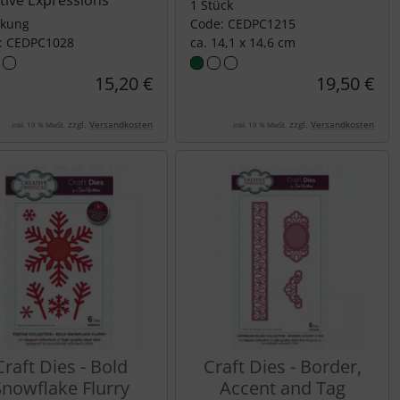
tive Expressions
1 Stück
ckung
Code: CEDPC1215
: CEDPC1028
ca. 14,1 x 14,6 cm
15,20 €
19,50 €
zzgl.
Versandkosten
zzgl.
Versandkosten
inkl. 19 % MwSt.
inkl. 19 % MwSt.
Craft Dies - Bold
Craft Dies - Border,
Snowflake Flurry
Accent and Tag