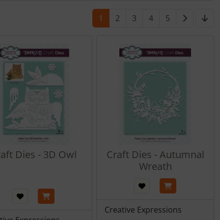
1
2
3
4
5
aft Dies - 3D Owl
Craft Dies - Autumnal
Wreath
Creative Expressions