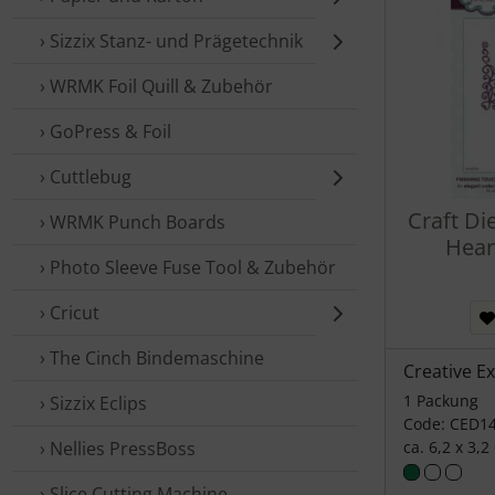
› Sizzix Stanz- und Prägetechnik
› WRMK Foil Quill & Zubehör
› GoPress & Foil
› Cuttlebug
Craft Di
› WRMK Punch Boards
Hear
› Photo Sleeve Fuse Tool & Zubehör
› Cricut
› The Cinch Bindemaschine
Creative E
1 Packung
› Sizzix Eclips
Code: CED1
› Nellies PressBoss
ca. 6,2 x 3,2
› Slice Cutting Machine