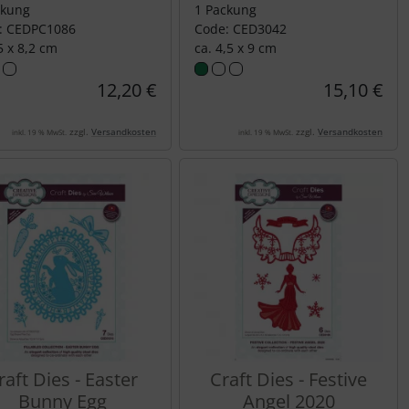
ckung
1 Packung
: CEDPC1086
Code: CED3042
5 x 8,2 cm
ca. 4,5 x 9 cm
12,20 €
15,10 €
zzgl.
Versandkosten
zzgl.
Versandkosten
inkl. 19 % MwSt.
inkl. 19 % MwSt.
raft Dies - Easter
Craft Dies - Festive
Bunny Egg
Angel 2020