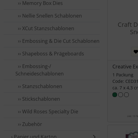
›› Memory Box Dies
›› Nellie Snellen Schablonen
Craft D
›› XCut Stanzschablonen
S
›› Embossing & Die Cut Schablonen
›› Shapeboss & Prägeboards
›› Embossing-/
Creative E
Schneideschablonen
1 Packung
Code: CED3
›› Stanzschablonen
ca. 7 x 4,3 
›› Stickschablonen
›› Wild Roses Specialty Die
inkl. 19 
›› Zubehör
› Papier und Karton