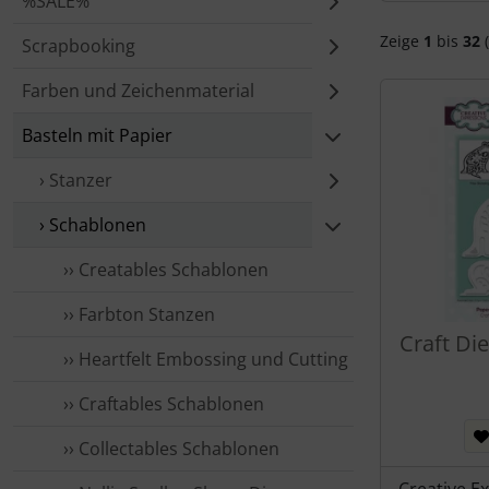
%SALE%
Zeige
1
bis
32
(
Scrapbooking
Farben und Zeichenmaterial
Basteln mit Papier
› Stanzer
› Schablonen
›› Creatables Schablonen
›› Farbton Stanzen
Craft Di
›› Heartfelt Embossing und Cutting
›› Craftables Schablonen
›› Collectables Schablonen