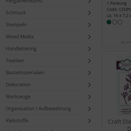
Pergamentkunst
1 Packung
Code: CEDP
Schmuck
ca. 16 x 7,2
Stempeln
Mixed Media
inkl. 19 
Handlettering
Textilien
Bastelmaterialien
Dekoration
Werkzeuge
Organisation / Aufbewahrung
Klebstoffe
Craft Die
D