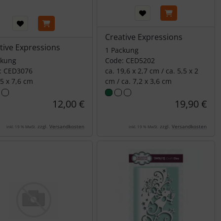
Creative Expressions
tive Expressions
1 Packung
ckung
Code: CED5202
: CED3076
ca. 19,6 x 2,7 cm / ca. 5,5 x 2
,5 x 7,6 cm
cm / ca. 7,2 x 3,6 cm
12,00 €
19,90 €
zzgl.
Versandkosten
zzgl.
Versandkosten
inkl. 19 % MwSt.
inkl. 19 % MwSt.