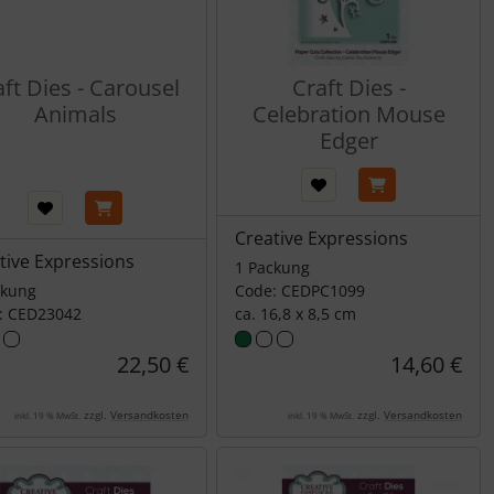
aft Dies - Carousel
Craft Dies -
Animals
Celebration Mouse
Edger
Creative Expressions
tive Expressions
1 Packung
ckung
Code: CEDPC1099
: CED23042
ca. 16,8 x 8,5 cm
22,50 €
14,60 €
zzgl.
Versandkosten
zzgl.
Versandkosten
inkl. 19 % MwSt.
inkl. 19 % MwSt.