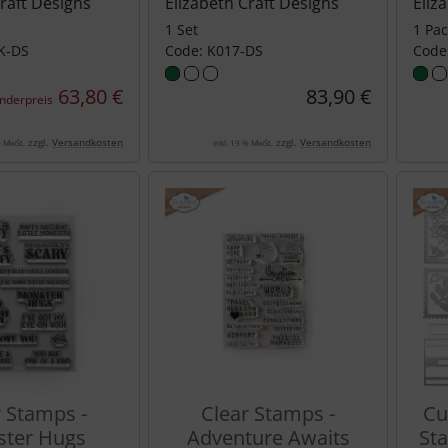
Craft Designs
Elizabeth Craft Designs
Eliz
1 Set
1 Pa
K-DS
Code: K017-DS
Code
63,80 €
83,90 €
nderpreis
zzgl.
Versandkosten
zzgl.
Versandkosten
% MwSt.
inkl. 19 % MwSt.
r Stamps -
Clear Stamps -
Cu
ter Hugs
Adventure Awaits
St