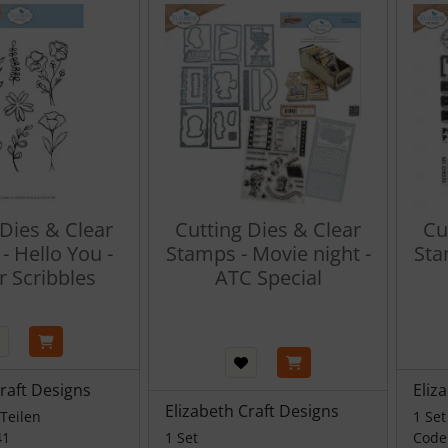
 Dies & Clear
Cutting Dies & Clear
Cu
- Hello You -
Stamps - Movie night -
Sta
r Scribbles
ATC Special
Craft Designs
Eliz
Elizabeth Craft Designs
 Teilen
1 Set
41
1 Set
Code