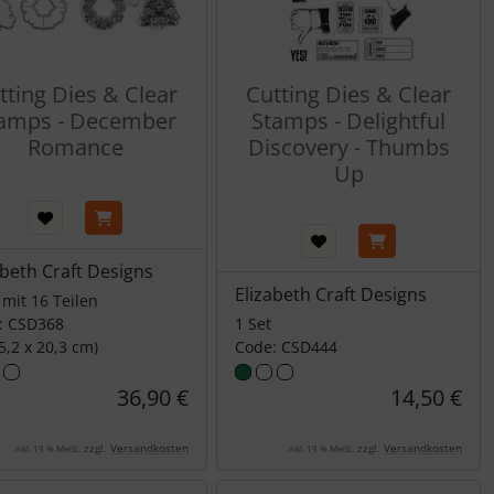
tting Dies & Clear
Cutting Dies & Clear
amps - December
Stamps - Delightful
Romance
Discovery - Thumbs
Up
abeth Craft Designs
Elizabeth Craft Designs
 mit 16 Teilen
: CSD368
1 Set
5,2 x 20,3 cm)
Code: CSD444
36,90 €
14,50 €
zzgl.
Versandkosten
zzgl.
Versandkosten
inkl. 19 % MwSt.
inkl. 19 % MwSt.