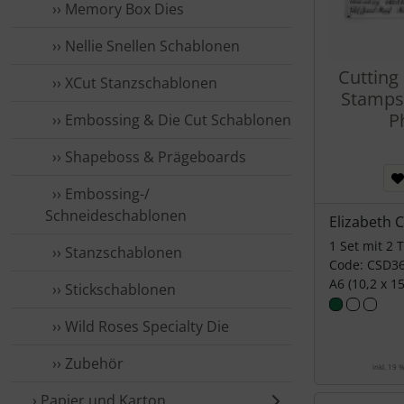
›› Memory Box Dies
›› Nellie Snellen Schablonen
Cutting
›› XCut Stanzschablonen
Stamps 
P
›› Embossing & Die Cut Schablonen
›› Shapeboss & Prägeboards
›› Embossing-/
Schneideschablonen
Elizabeth 
1 Set mit 2 
›› Stanzschablonen
Code: CSD3
A6 (10,2 x 1
›› Stickschablonen
›› Wild Roses Specialty Die
›› Zubehör
inkl. 19 
› Papier und Karton