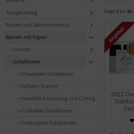
%SALE%
Zeige
1
bis
32
(
Scrapbooking
Farben und Zeichenmaterial
Angebot
Basteln mit Papier
› Stanzer
› Schablonen
›› Creatables Schablonen
›› Farbton Stanzen
2022 De
›› Heartfelt Embossing und Cutting
Sidekic
Des
›› Craftables Schablonen
›› Collectables Schablonen