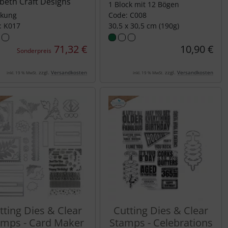
abeth Craft Designs
1 Block mit 12 Bögen
ckung
Code: C008
: K017
30,5 x 30,5 cm (190g)
71,32 €
10,90 €
Sonderpreis
zzgl.
Versandkosten
zzgl.
Versandkosten
inkl. 19 % MwSt.
inkl. 19 % MwSt.
tting Dies & Clear
Cutting Dies & Clear
amps - Card Maker
Stamps - Celebrations