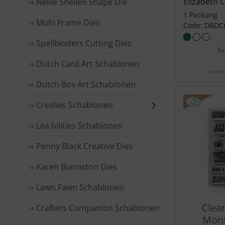
Elizabeth 
›› Nellie Snellen Shape Die
1 Packung
›› Multi Frame Dies
Code: DBDC
›› Spellbinders Cutting Dies
So
›› Dutch Card Art Schablonen
inkl. 19 
›› Dutch Box Art Schablonen
›› Crealies Schablonen
›› Lea bilities Schablonen
›› Penny Black Creative Dies
›› Karen Burniston Dies
›› Lawn Fawn Schablonen
Clea
›› Crafters Companion Schablonen
Mons