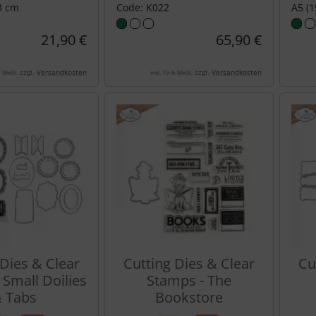
,3 cm
Code: K022
A5 (1
21,90 €
65,90 €
zzgl.
Versandkosten
zzgl.
Versandkosten
% MwSt.
inkl. 19 % MwSt.
 Dies & Clear
Cutting Dies & Clear
Cu
 Small Doilies
Stamps - The
 Tabs
Bookstore