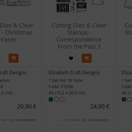
 Dies & Clear
Cutting Dies & Clear
Cu
- Christmas
Stamps -
St
hrases
Correspondence
From the Past 3
Craft Designs
Elizabeth Craft Designs
Eliz
Teilen
1 Set mit 18 Teile
1 Set
69
Code: CS338
Code
5,2 cm)
A5 (15,2 x 20,3 cm)
A5 (1
20,90 €
24,90 €
zzgl.
Versandkosten
zzgl.
Versandkosten
% MwSt.
inkl. 19 % MwSt.