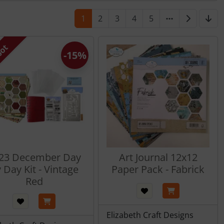
1
2
3
4
5
bot
-15%
23 December Day
Art Journal 12x12
 Day Kit - Vintage
Paper Pack - Fabrick
Red
Elizabeth Craft Designs