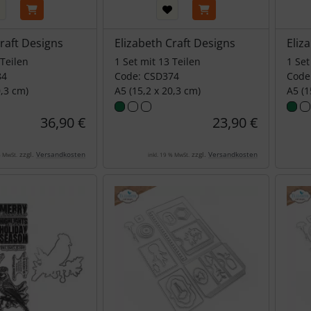
Craft Designs
Elizabeth Craft Designs
Eliz
 Teilen
1 Set mit 13 Teilen
1 Set
84
Code: CSD374
Code
0,3 cm)
A5 (15,2 x 20,3 cm)
A5 (1
36,90 €
23,90 €
zzgl.
Versandkosten
zzgl.
Versandkosten
% MwSt.
inkl. 19 % MwSt.