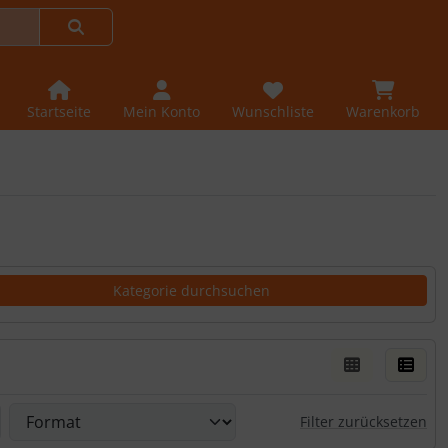
Startseite
Mein Konto
Wunschliste
Warenkorb
er Box- oder Listenansicht wählen.
rn.
Filter zurücksetzen