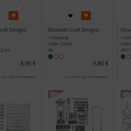
Craft Designs
Elizabeth Craft Designs
Eliz
1 Packung
1 Set
Code: CS262
Code
5,2 cm
A6
A5 (1
8,90 €
9,80 €
zzgl.
Versandkosten
zzgl.
Versandkosten
% MwSt.
inkl. 19 % MwSt.