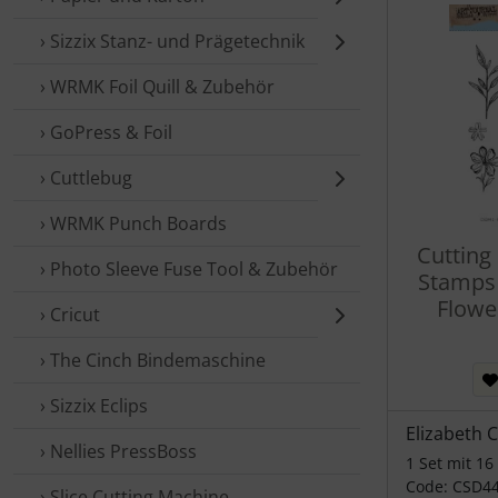
› Sizzix Stanz- und Prägetechnik
› WRMK Foil Quill & Zubehör
› GoPress & Foil
› Cuttlebug
› WRMK Punch Boards
Cutting
› Photo Sleeve Fuse Tool & Zubehör
Stamps 
Flowe
› Cricut
› The Cinch Bindemaschine
› Sizzix Eclips
Elizabeth 
› Nellies PressBoss
1 Set mit 16
Code: CSD4
› Slice Cutting Machine