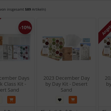
von insgesamt
589
Artikeln)
Ange
-10%
cember Days
2023 December Day
20
k Class Kit -
by Day Kit - Desert
by
ert Sand
Sand