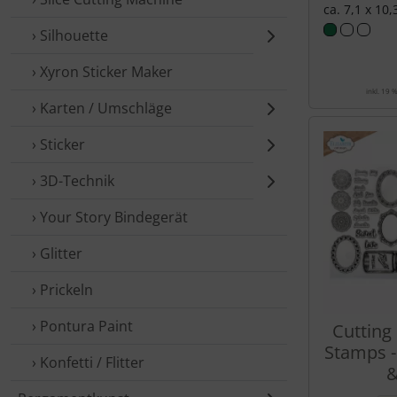
ca. 7,1 x 10
› Silhouette
› Xyron Sticker Maker
inkl. 19 
› Karten / Umschläge
› Sticker
› 3D-Technik
› Your Story Bindegerät
› Glitter
› Prickeln
› Pontura Paint
Cutting
Stamps -
› Konfetti / Flitter
&