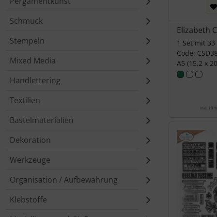
Pergamentkunst
Schmuck
Elizabeth 
Stempeln
1 Set mit 33
Code: CSD3
Mixed Media
A5 (15,2 x 2
Handlettering
Textilien
inkl. 19 
Bastelmaterialien
Dekoration
Werkzeuge
Organisation / Aufbewahrung
Klebstoffe