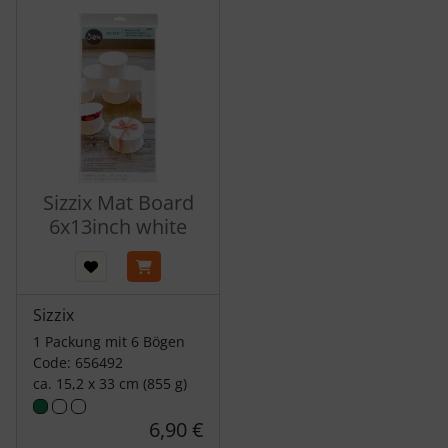
Es folgt ein Produktslider - navigieren Sie mit der Tab-Tas
Sizzix Mat Board
6x13inch white
Sizzix
1 Packung mit 6 Bögen
Code: 656492
ca. 15,2 x 33 cm (855 g)
6,90 €