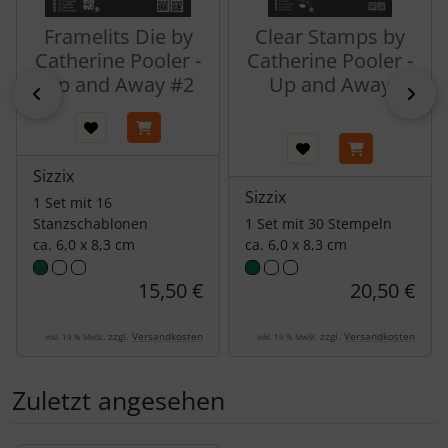
Framelits Die by
Clear Stamps by
Catherine Pooler -
Catherine Pooler -
Up and Away #2
Up and Away
zurück
vor
Sizzix
Sizzix
1 Set mit 16
Stanzschablonen
1 Set mit 30 Stempeln
ca. 6,0 x 8,3 cm
ca. 6,0 x 8,3 cm
15,50 €
20,50 €
zzgl.
Versandkosten
zzgl.
Versandkosten
inkl. 19 % MwSt.
inkl. 19 % MwSt.
Zuletzt angesehen