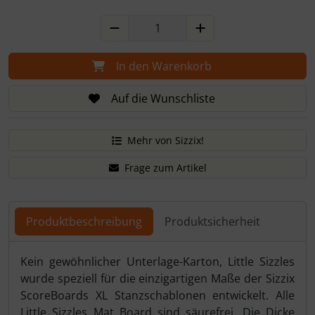
In den Warenkorb
Auf die Wunschliste
Mehr von Sizzix!
Frage zum Artikel
Produktbeschreibung
Produktsicherheit
Produktbeschreibung
Kein gewöhnlicher Unterlage-Karton, Little Sizzles
wurde speziell für die einzigartigen Maße der Sizzix
ScoreBoards XL Stanzschablonen entwickelt. Alle
Little Sizzles Mat Board sind säurefrei. Die Dicke