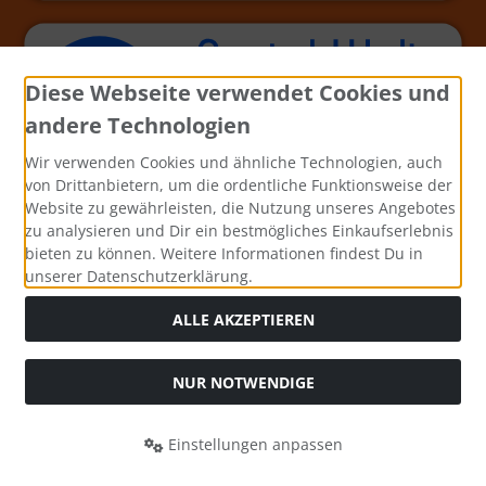
Diese Webseite verwendet Cookies und
andere Technologien
Wir verwenden Cookies und ähnliche Technologien, auch
von Drittanbietern, um die ordentliche Funktionsweise der
Website zu gewährleisten, die Nutzung unseres Angebotes
zu analysieren und Dir ein bestmögliches Einkaufserlebnis
bieten zu können. Weitere Informationen findest Du in
unserer Datenschutzerklärung.
ALLE AKZEPTIEREN
NUR NOTWENDIGE
Alle Preise inkl. gesetzl. MwSt. zzgl.
Versandkosten
. Die
durchgestrichenen Preise entsprechen dem bisherigen Preis
Einstellungen anpassen
bei Bastel-Welt Schobes.
Bastel-Welt Schobes © 2026 | Template © 2026 by Karl