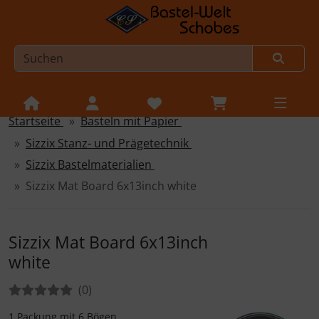
Startseite
Basteln mit Papier
Sprungnavigation
Springe zur Navigation
Sizzix Stanz- und Prägetechnik
Springe zum Inhalt
Sizzix Bastelmaterialien
Springe zum Login-Button
Sizzix Mat Board 6x13inch white
Springe zum Button für Einstellungen
Springe zu den allgemeinen Informationen
Sizzix Mat Board 6x13inch
white
Bewertungen:
Bewertungen
(0
)
1 Packung mit 6 Bögen