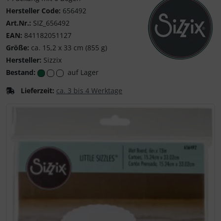
Hersteller Code:
656492
Art.Nr.:
SIZ_656492
EAN:
841182051127
Größe:
ca. 15,2 x 33 cm (855 g)
Hersteller:
Sizzix
Sizzix - Schneiden, 
Bestand:
auf Lager
Lieferzeit:
ca. 3 bis 4 Werktage