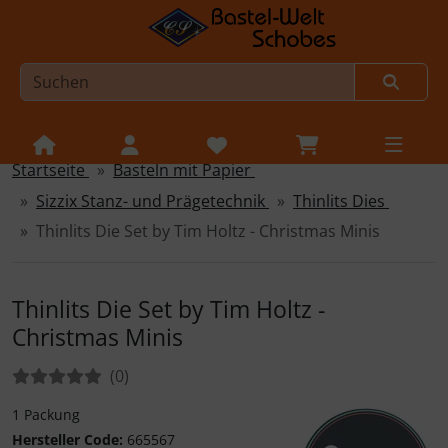
Startseite
Basteln mit Papier
Sprungnavigation
Springe zur Navigation
Sizzix Stanz- und Prägetechnik
Thinlits Dies
Springe zum Inhalt
Thinlits Die Set by Tim Holtz - Christmas Minis
Springe zum Login-Button
Springe zum Button für Einstellungen
Thinlits Die Set by Tim Holtz -
Christmas Minis
Springe zu den allgemeinen Informationen
Bewertungen:
Bewertungen
(0
)
1 Packung
Hersteller Code:
665567