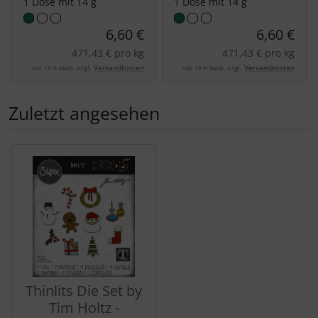
1 Dose mit 14 g
1 Dose mit 14 g
6,60 €
6,60 €
471,43 € pro kg
471,43 € pro kg
zzgl.
Versandkosten
zzgl.
Versandkosten
inkl. 19 % MwSt.
inkl. 19 % MwSt.
Zuletzt angesehen
Es folgt ein Produktslider - navigieren Sie mit der Tab-Tas
Thinlits Die Set by
Tim Holtz -