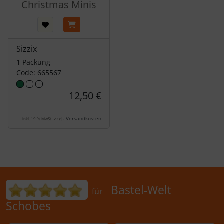
Christmas Minis
Sizzix
1 Packung
Code: 665567
12,50 €
zzgl.
Versandkosten
inkl. 19 % MwSt.
Bewertungen für Bastel-Welt Schobes:
Bastel-Welt
für
Schobes