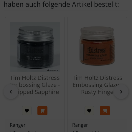
haben auch folgende Artikel bestellt:
Es folgt ein Produktslider - navigieren Sie mit der Tab-Tas
Tim Holtz Distress
Tim Holtz Distress
Embossing Glaze -
Embossing Glaze -
Chipped Sapphire
Rusty Hinge
zurück
vor
Ranger
Ranger