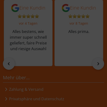
5 von 5 Sternen von einer Kundin vor 
5 von 5 Sternen vo
Eine Kundin
Eine Kundin
vor 4 Tagen
vor 8 Tagen
Alles bestens, wie
Alles prima.
immer super schnell
geliefert, faire Preise
und riesige Auswahl
zurück
vor
Mehr über...
Zahlung & Versand
Privatsphäre und Datenschutz