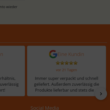
onto wieder
Tagen
 von einer Kundin vor 11 Tagen
5 von 5 Sternen von ein
in
Eine Kundin
vor 21 Tagen
rhältnis,
Immer super verpackt und schnell
zuverlässig
geliefert. Außerdem zuverlässig die
rt!
Produkte lieferbar und stets die ...
vor
Social Media