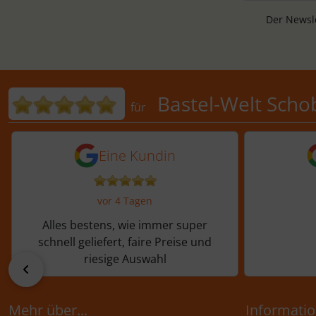
Der Newsle
Bewertungen für Bastel-Welt 
Bastel-Welt Scho
für
5 von 5 Sternen von einer Kundi
5 von 
Eine Kundin
vor 4 Tagen
Alles bestens, wie immer super
schnell geliefert, faire Preise und
riesige Auswahl
zurück
Mehr über...
Informati