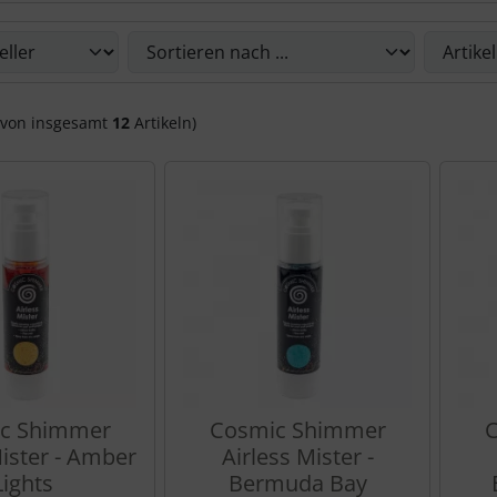
Du die nachfolgenden Artikel umsortieren und zwischen ein
von insgesamt
12
Artikeln)
c Shimmer
Cosmic Shimmer
C
Mister - Amber
Airless Mister -
Lights
Bermuda Bay