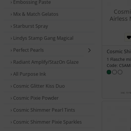
› Embossing Paste
Cosmi
› Mix & Match Gelatos
Airless M
› Starburst Spray
› Lindys Stamp Gang Magical
› Perfect Pearls
Cosmic Sh
1 Flasche m
› Radiant Amplify/StazOn Glaze
Code: CSAM
› All Purpose Ink
› Cosmic Glitter Kiss Duo
inkl. 19 
› Cosmic Pixie Powder
› Cosmic Shimmer Pearl Tints
› Cosmic Shimmer Pixie Sparkles