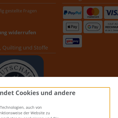
ig gestellte Fragen
ung widerrufen
 Quilting und Stoffe
ndet Cookies und andere
Technologien, auch von
unktionsweise der Website zu