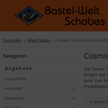
Startseite
Mixed Media
Cosmic Shimmer Airless Mis
Sprungnavigation
Springe zur Navigation
Springe zum Inhalt
Cosmic
Kategorien
Springe zum Login-Button
Angebote
Die Cosmic S
Springe zum Button für Einstellungen
hindert das 
neue Artikel
Springe zu den allgemeinen Informationen
kann zum St
Produktbeschr
Hersteller
Neuheiten