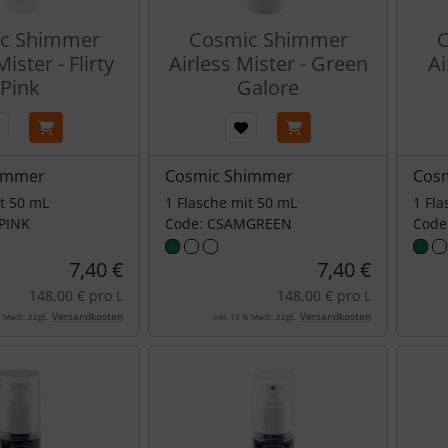
c Shimmer
Cosmic Shimmer
C
ister - Flirty
Airless Mister - Green
Ai
Pink
Galore
immer
Cosmic Shimmer
Cos
it 50 mL
1 Flasche mit 50 mL
1 Fla
PINK
Code: CSAMGREEN
Code
7,40 €
7,40 €
148,00 € pro L
148,00 € pro L
zzgl.
Versandkosten
zzgl.
Versandkosten
% MwSt.
inkl. 19 % MwSt.