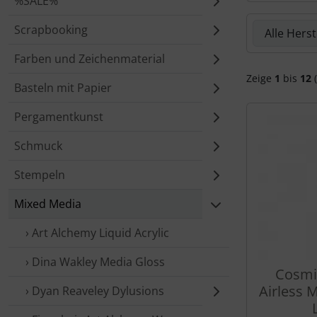
%SALE%
Hier kannst 
Scrapbooking
Farben und Zeichenmaterial
Zeige
1
bis
12
(
Basteln mit Papier
Pergamentkunst
Schmuck
Stempeln
Mixed Media
› Art Alchemy Liquid Acrylic
› Dina Wakley Media Gloss
Cosmi
Airless 
› Dyan Reaveley Dylusions