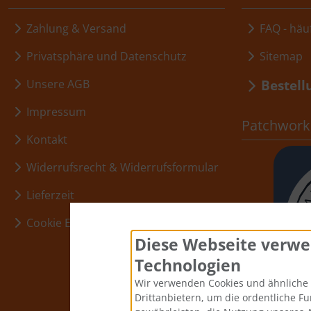
Zahlung & Versand
FAQ - häuf
Privatsphäre und Datenschutz
Sitemap
Bestell
Unsere AGB
Impressum
Patchwork,
Kontakt
Widerrufsrecht & Widerrufsformular
Lieferzeit
Cookie Einstellungen
Diese Webseite verwe
Technologien
Wir verwenden Cookies und ähnliche 
Drittanbietern, um die ordentliche F