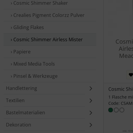
› Cosmic Shimmer Shaker
› Crealies Pigment Colorzz Pulver
› Gliding Flakes
› Cosmic Shimmer Airless Mister
Cosmi
Airle
› Papiere
Mea
› Mixed Media Tools
› Pinsel & Werkzeuge
Handlettering
Cosmic Sh
1 Flasche m
Textilien
Code: CSA
Bastelmaterialien
Dekoration
inkl. 19 