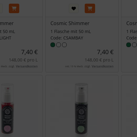
immer
Cosmic Shimmer
Cos
it 50 mL
1 Flasche mit 50 mL
1 Fla
LIGHT
Code: CSAMBAY
Code
7,40 €
7,40 €
148,00 € pro L
148,00 € pro L
zzgl.
Versandkosten
zzgl.
Versandkosten
% MwSt.
inkl. 19 % MwSt.