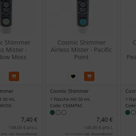
c Shimmer
Cosmic Shimmer
C
ss Mister -
Airless Mister - Pacific
dow Moss
Point
Pea
immer
Cosmic Shimmer
Cos
it 50 mL
1 Flasche mit 50 mL
1 Fla
MMOSS
Code: CSAMPAC
Code
7,40 €
7,40 €
148,00 € pro L
148,00 € pro L
zzgl.
Versandkosten
zzgl.
Versandkosten
% MwSt.
inkl. 19 % MwSt.