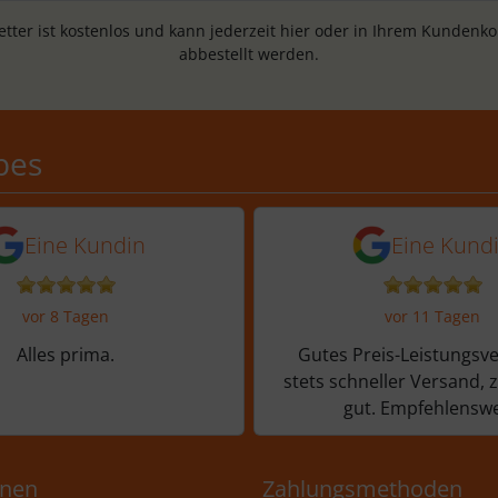
tter ist kostenlos und kann jederzeit hier oder in Ihrem Kundenk
abbestellt werden.
Schobes: 5,0 von 5 Sternen
bes
n vor 4 Tagen
5 Sternen von einer Kundin vor 8 
5 von 5 Sternen
Eine Kundin
Eine Kund
vor 8 Tagen
vor 11 Tagen
Alles prima.
Gutes Preis-Leistungsve
stets schneller Versand, 
gut. Empfehlenswe
onen
Zahlungsmethoden