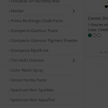
› Finnabair Art Alchemy Wax
› Marker
Cosmic Sh
› Prima Re-Design Chalk Paste
1 Flasche m
Code: CSAM
› Stamperia Glamour Paste
› Stamperia Glamour Pigment Powder
› Stamperia Mystik Ink
inkl. 19 
› Tim Holtz Distress
› Color Wash Spray
› Simon Hurley Paste
› Spectrum Noir Sparkles
› Spectrum Noir AquaTint