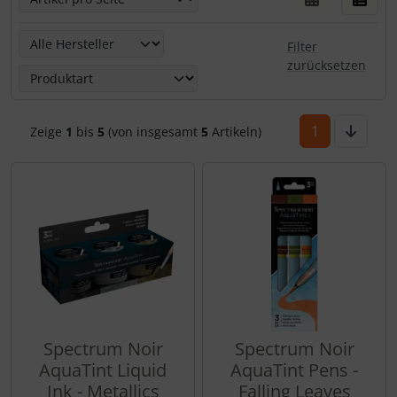
Hier kannst Du die nachfolgenden Artikel nach ihren Eige
Filter
zurücksetzen
1
Zeige
1
bis
5
(von insgesamt
5
Artikeln)
Spectrum Noir
Spectrum Noir
AquaTint Liquid
AquaTint Pens -
Ink - Metallics
Falling Leaves