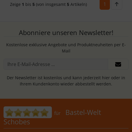
1
Zeige
1
bis
5
(von insgesamt
5
Artikeln)
Abonniere unseren Newsletter!
Kostenlose exklusive Angebote und Produktneuheiten per E-
Mail
Der Newsletter ist kostenlos und kann jederzeit hier oder in
Ihrem Kundenkonto wieder abbestellt werden.
Bewertungen für Bastel-Welt Schobes:
Bastel-Welt
für
Schobes