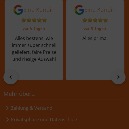
5 von 5 Sternen von einer Kundin vor 
5 von 5 Sternen vo
Eine Kundin
Eine Kundin
vor 5 Tagen
vor 9 Tagen
Alles bestens, wie
Alles prima.
immer super schnell
geliefert, faire Preise
und riesige Auswahl
zurück
vor
Mehr über...
Zahlung & Versand
Privatsphäre und Datenschutz