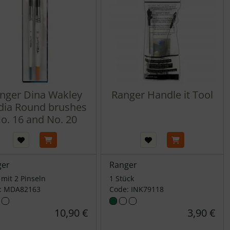
nger Dina Wakley
Ranger Handle it Tool
ia Round brushes
o. 16 and No. 20
ger
Ranger
 mit 2 Pinseln
1 Stück
: MDA82163
Code: INK79118
10,90 €
3,90 €