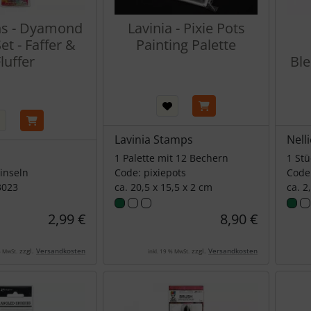
ns - Dyamond
Lavinia - Pixie Pots
et - Faffer &
Painting Palette
luffer
Ble
Lavinia Stamps
Nell
1 Palette mit 12 Bechern
1 Stü
Pinseln
Code: pixiepots
Code
3023
ca. 20,5 x 15,5 x 2 cm
ca. 2
2,99 €
8,90 €
zzgl.
Versandkosten
zzgl.
Versandkosten
% MwSt.
inkl. 19 % MwSt.