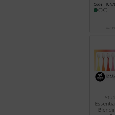
Code: HUA7
inkl. 19 
Stud
Essential
Blendi