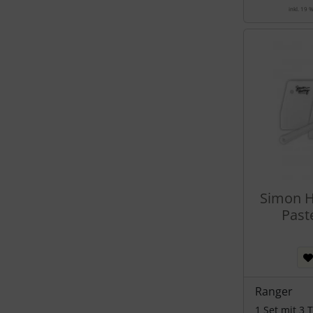
inkl. 19 
Simon H
Past
Ranger
1 Set mit 3 