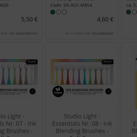
9026
Code: SN-ACC-MBS4
ca. 5
5,50 €
4,60 €
zzgl.
Versandkosten
zzgl.
Versandkosten
% MwSt.
inkl. 19 % MwSt.
io Light -
Studio Light -
s Nr. 07 - Ink
Essentials Nr. 08 - Ink
E
ng Brushes -
Blending Brushes -
B