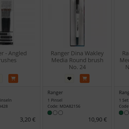
r - Angled
Ranger Dina Wakley
Ra
rushes
Media Round brush
Med
No. 24
N
Ranger
Ran
Pinseln
1 Pinsel
1 Set
0428
Code: MDA82156
Code
3,20 €
10,90 €