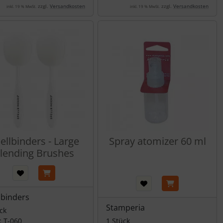
zzgl.
Versandkosten
zzgl.
Versandkosten
inkl. 19 % MwSt.
inkl. 19 % MwSt.
ellbinders - Large
Spray atomizer 60 ml
lending Brushes
lbinders
Stamperia
ck
: T-060
1 Stück