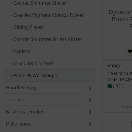
› Cosmic Shimmer Shaker
Dylusio
› Crealies Pigment Colorzz Pulver
Brush S
F
› Gliding Flakes
› Cosmic Shimmer Airless Mister
› Papiere
› Mixed Media Tools
Ranger
1 Set mit 2 
› Pinsel & Werkzeuge
Code: DYA8
Handlettering
Textilien
inkl. 19 
Bastelmaterialien
Dekoration