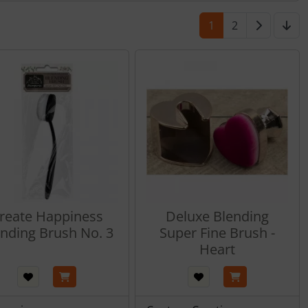
1
2
reate Happiness
Deluxe Blending
ending Brush No. 3
Super Fine Brush -
Heart