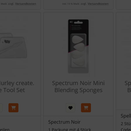
zzgl.
Versandkosten
zzgl.
Versandkosten
% MwSt.
inkl. 19 % MwSt.
urley create.
Spectrum Noir Mini
Sp
e Tool Set
Blending Sponges
B
Spel
Spectrum Noir
2 Stü
Teilen
1 Packung mit 4 Stück
Code