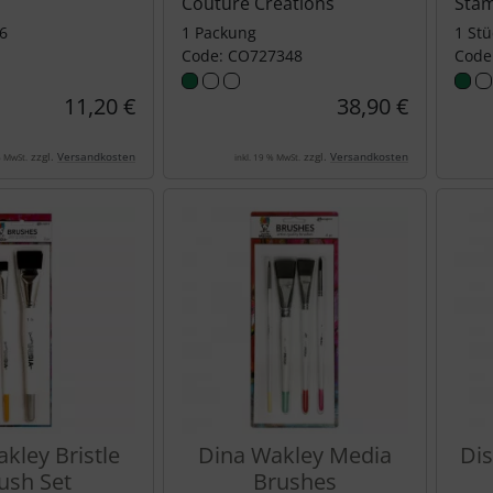
Couture Creations
Stam
6
1 Packung
1 Stü
Code: CO727348
Code
11,20 €
38,90 €
zzgl.
Versandkosten
zzgl.
Versandkosten
% MwSt.
inkl. 19 % MwSt.
kley Bristle
Dina Wakley Media
Dis
ush Set
Brushes