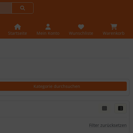
Startseite
Mein Konto
Wunschliste
Warenkorb
er Box- oder Listenansicht wählen.
rn.
Filter zurücksetzen