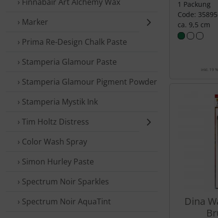
› Finnabair Art Alchemy Wax
1 Packung
Code: 35895
› Marker
ca. 9,5 cm
› Prima Re-Design Chalk Paste
› Stamperia Glamour Paste
inkl. 19 
› Stamperia Glamour Pigment Powder
› Stamperia Mystik Ink
› Tim Holtz Distress
› Color Wash Spray
› Simon Hurley Paste
› Spectrum Noir Sparkles
Dina Wa
› Spectrum Noir AquaTint
Br