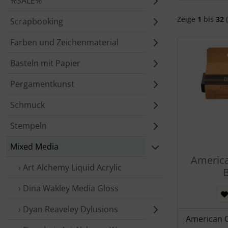
%SALE%
Zeige
1
bis
32
(
Scrapbooking
Farben und Zeichenmaterial
Basteln mit Papier
Pergamentkunst
Schmuck
Stempeln
Mixed Media
America
› Art Alchemy Liquid Acrylic
B
› Dina Wakley Media Gloss
› Dyan Reaveley Dylusions
American C