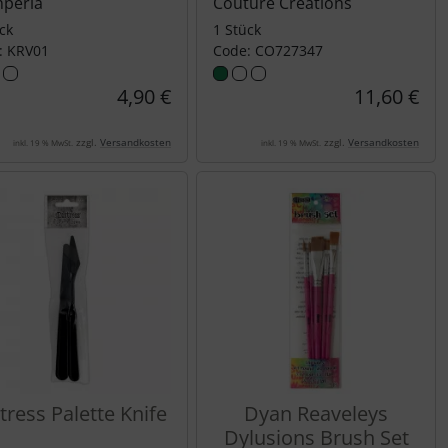
peria
Couture Creations
ck
1 Stück
: KRV01
Code: CO727347
4,90 €
11,60 €
zzgl.
Versandkosten
zzgl.
Versandkosten
inkl. 19 % MwSt.
inkl. 19 % MwSt.
tress Palette Knife
Dyan Reaveleys
Dylusions Brush Set