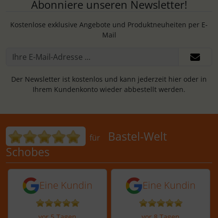
Abonniere unseren Newsletter!
Kostenlose exklusive Angebote und Produktneuheiten per E-
Mail
Der Newsletter ist kostenlos und kann jederzeit hier oder in
Ihrem Kundenkonto wieder abbestellt werden.
Bewertungen für Bastel-Welt Schobes:
Bastel-Welt
für
Schobes
5 von 5 Sternen von einer Kundin vor 
5 von 5 Sternen vo
Eine Kundin
Eine Kundin
vor 5 Tagen
vor 8 Tagen