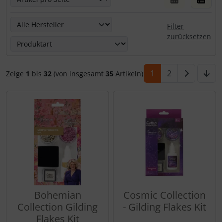
Hier kannst Du die nachfolgenden Artikel nach ihren Eige
Filter
zurücksetzen
1
2
Zeige
1
bis
32
(von insgesamt
35
Artikeln)
Bohemian
Cosmic Collection
Collection Gilding
- Gilding Flakes Kit
Flakes Kit