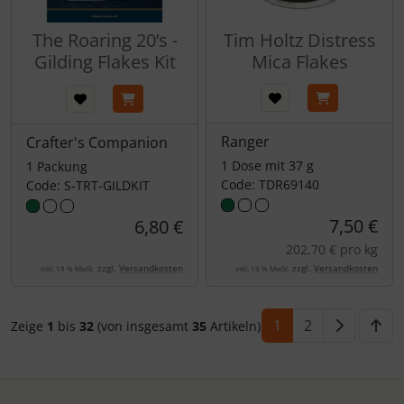
The Roaring 20’s -
Tim Holtz Distress
Gilding Flakes Kit
Mica Flakes
Ranger
Crafter's Companion
1 Dose mit 37 g
1 Packung
Code: TDR69140
Code: S-TRT-GILDKIT
7,50 €
6,80 €
202,70 € pro kg
zzgl.
Versandkosten
zzgl.
Versandkosten
inkl. 19 % MwSt.
inkl. 19 % MwSt.
1
2
Zeige
1
bis
32
(von insgesamt
35
Artikeln)