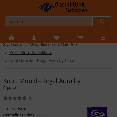
Startseite
Modellieren und Gießen
Sprungnavigation
Springe zur Navigation
Push Moulds - Silikon
Springe zum Inhalt
Knob Mould - Regal Aura by Cece
Springe zum Login-Button
Springe zum Button für Einstellungen
Knob Mould - Regal Aura by
Cece
Springe zu den allgemeinen Informationen
Bewertungen:
Bewertungen
(0
)
1 Silikonform
Hersteller Code:
668860