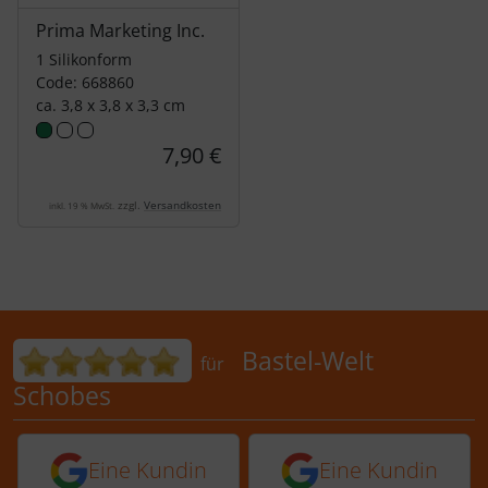
Prima Marketing Inc.
1 Silikonform
Code: 668860
ca. 3,8 x 3,8 x 3,3 cm
7,90 €
zzgl.
Versandkosten
inkl. 19 % MwSt.
Bewertungen für Bastel-Welt Schobes:
Bastel-Welt
für
Schobes
5 von 5 Sternen von einer Kundin vor 
5 von 5 Sternen vo
Eine Kundin
Eine Kundin