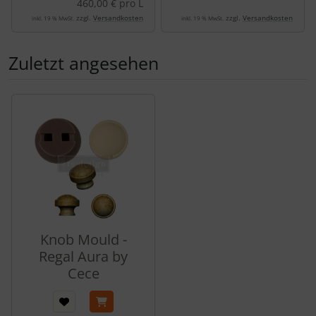
460,00 € pro L
zzgl.
Versandkosten
zzgl.
Versandkosten
inkl. 19 % MwSt.
inkl. 19 % MwSt.
Zuletzt angesehen
Es folgt ein Produktslider - navigieren Sie mit der Tab-Tas
Knob Mould -
Regal Aura by
Cece