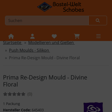
Startseite
Modellieren und Gießen
Sprungnavigation
Springe zur Navigation
Push Moulds - Silikon
Springe zum Inhalt
Prima Re-Design Mould - Divine Floral
Springe zum Login-Button
Springe zum Button für Einstellungen
Prima Re-Design Mould - Divine
Floral
Springe zu den allgemeinen Informationen
Bewertungen:
Bewertungen
(0
)
1 Packung
Hersteller Code:
645403