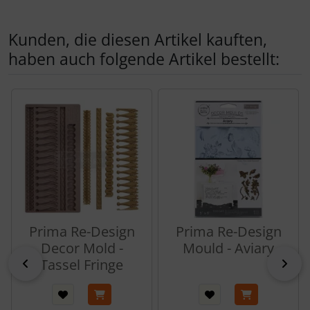
Kunden, die diesen Artikel kauften,
haben auch folgende Artikel bestellt:
Es folgt ein Produktslider - navigieren Sie mit der Tab-Tas
Prima Re-Design
Prima Re-Design
Decor Mold -
Mould - Aviary
zurück
Tassel Fringe
vor