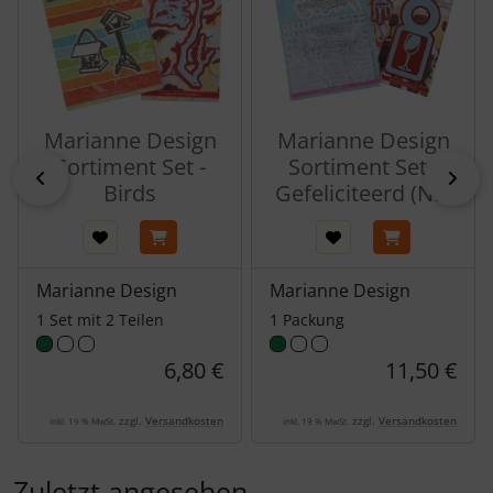
Marianne Design
Marianne Design
Sortiment Set -
Sortiment Set -
zurück
vor
Birds
Gefeliciteerd (NL)
Marianne Design
Marianne Design
1 Set mit 2 Teilen
1 Packung
6,80 €
11,50 €
zzgl.
Versandkosten
zzgl.
Versandkosten
inkl. 19 % MwSt.
inkl. 19 % MwSt.
Zuletzt angesehen