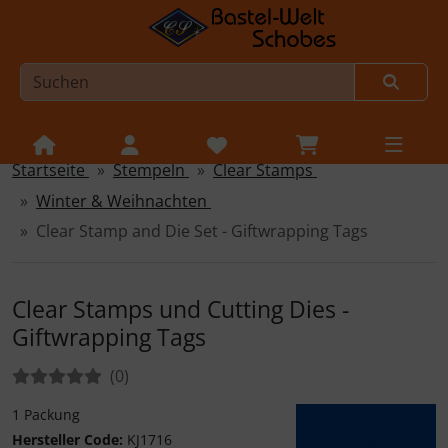
Startseite
Stempeln
Clear Stamps
Sprungnavigation
Springe zur Navigation
Winter & Weihnachten
Springe zum Inhalt
Clear Stamp and Die Set - Giftwrapping Tags
Springe zum Login-Button
Springe zum Button für Einstellungen
Clear Stamps und Cutting Dies -
Giftwrapping Tags
Springe zu den allgemeinen Informationen
Bewertungen:
Bewertungen
(0
)
1 Packung
Hersteller Code:
KJ1716