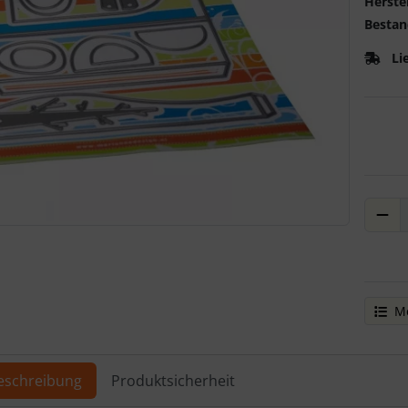
Herstel
Bestan
Li
ere Ansicht klicken Sie auf das Bild!
Me
eschreibung
Produktsicherheit