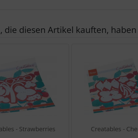
ktbeschreibung
 die diesen Artikel kauften, haben 
Produktslider - navigieren Sie mit der Tab-Taste zu den einzel
ables - Strawberries
Creatables - Che