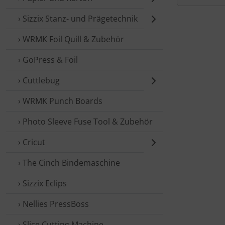
› Sizzix Stanz- und Prägetechnik
› WRMK Foil Quill & Zubehör
› GoPress & Foil
› Cuttlebug
› WRMK Punch Boards
› Photo Sleeve Fuse Tool & Zubehör
› Cricut
› The Cinch Bindemaschine
› Sizzix Eclips
› Nellies PressBoss
› Slice Cutting Machine