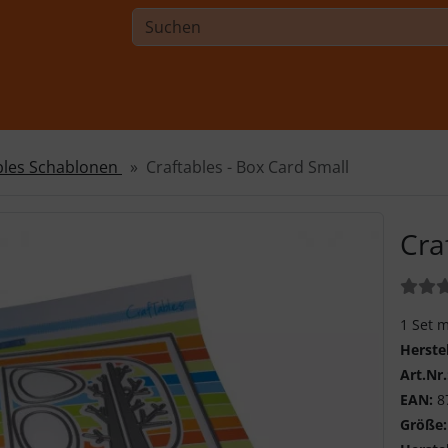
bles Schablonen
Craftables - Box Card Small
Cra
Bewer
1 Set 
Herste
Art.Nr.
EAN:
8
Größe: