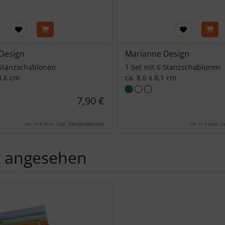
Design
Marianne Design
 Stanzschablonen
1 Set mit 6 Stanzschablonen
3,6 cm
ca. 8,6 x 8,1 cm
7,90 €
zzgl.
Versandkosten
zz
inkl. 19 % MwSt.
inkl. 19 % MwSt.
t angesehen
Produktslider - navigieren Sie mit der Tab-Taste zu den einzel