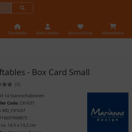
Startseite
Mein Konto
Wunschliste
Warenkorb
ftables - Box Card Small
tungen:
Bewertungen
(0
)
mit 14 Stanzschablonen
ller Code:
CR1637
:
MD_CR1637
716697068873
ca. 14,5 x 13,2 cm