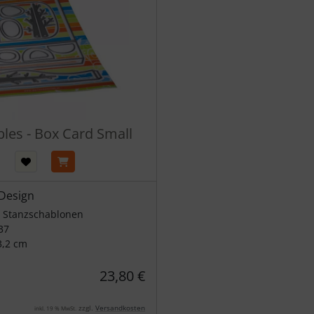
bles - Box Card Small
Design
4 Stanzschablonen
37
3,2 cm
23,80 €
zzgl.
Versandkosten
inkl. 19 % MwSt.