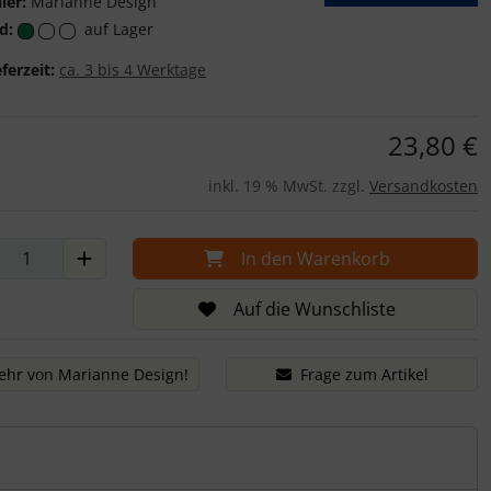
ler:
Marianne Design
Marianne Design
d:
auf Lager
eferzeit:
ca. 3 bis 4 Werktage
23,80 €
inkl. 19 % MwSt. zzgl.
Versandkosten
In den Warenkorb
Auf die Wunschliste
hr von Marianne Design!
Frage zum Artikel