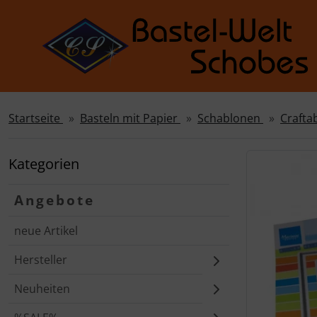
Startseite
Basteln mit Papier
Schablonen
Crafta
Sprungnavigation
Springe zur Navigation
Springe zum Inhalt
Kategorien
Springe zum Login-Button
Angebote
Springe zum Button für Einstellungen
neue Artikel
Springe zu den allgemeinen Informationen
Hersteller
Neuheiten