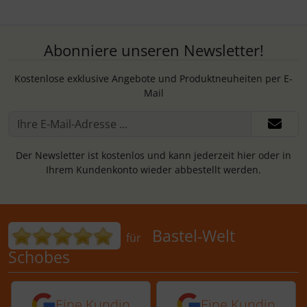
Abonniere unseren Newsletter!
Kostenlose exklusive Angebote und Produktneuheiten per E-
Mail
Der Newsletter ist kostenlos und kann jederzeit hier oder in
Ihrem Kundenkonto wieder abbestellt werden.
Bewertungen für Bastel-Welt Schobes:
Bastel-Welt
für
Schobes
5 von 5 Sternen von einer Kundin vor 
5 von 5 Sternen vo
Eine Kundin
Eine Kundin