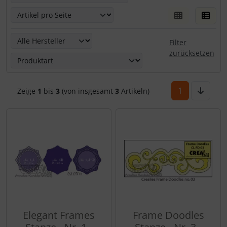
Hier kannst Du die nachfolgenden Artikel nach ihren Eige
Filter
zurücksetzen
1
Zeige
1
bis
3
(von insgesamt
3
Artikeln)
Elegant Frames
Frame Doodles