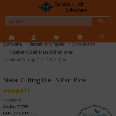
Startseite
Basteln mit Papier
Schablonen
Sprungnavigation
Springe zur Navigation
Elizabeth Craft Metallschablonen
Springe zum Inhalt
Metal Cutting Die - 5 Part Pine
Springe zum Login-Button
Springe zum Button für Einstellungen
Metal Cutting Die - 5 Part Pine
Springe zu den allgemeinen Informationen
Bewertung: 5 von 5 Sternen!
Bewertungen
(1
)
1 Packung
Art.Nr.:
EC755
EAN:
851635005096