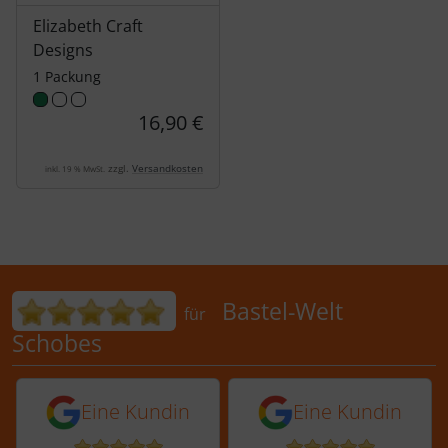
Elizabeth Craft
Designs
1 Packung
16,90 €
zzgl.
Versandkosten
inkl. 19 % MwSt.
Bewertungen für Bastel-Welt Schobes:
Bastel-Welt
für
Schobes
5 von 5 Sternen von einer Kundin vor 
5 von 5 Sternen vo
Eine Kundin
Eine Kundin