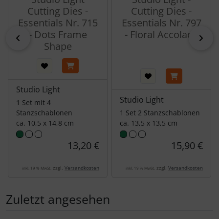
Cutting Dies -
Cutting Dies -
Essentials Nr. 715
Essentials Nr. 797
- Dots Frame
- Floral Accolade
zurück
vor
Shape
Studio Light
Studio Light
1 Set mit 4
Stanzschablonen
1 Set 2 Stanzschablonen
ca. 10,5 x 14,8 cm
ca. 13,5 x 13,5 cm
13,20 €
15,90 €
zzgl.
Versandkosten
zzgl.
Versandkosten
inkl. 19 % MwSt.
inkl. 19 % MwSt.
Zuletzt angesehen