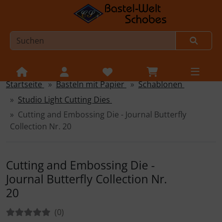
Startseite
Basteln mit Papier
Schablonen
Sprungnavigation
Springe zur Navigation
Studio Light Cutting Dies
Springe zum Inhalt
Cutting and Embossing Die - Journal Butterfly
Springe zum Login-Button
Collection Nr. 20
Springe zum Button für Einstellungen
Cutting and Embossing Die -
Springe zu den allgemeinen Informationen
Journal Butterfly Collection Nr.
20
Bewertungen:
Bewertungen
(0
)