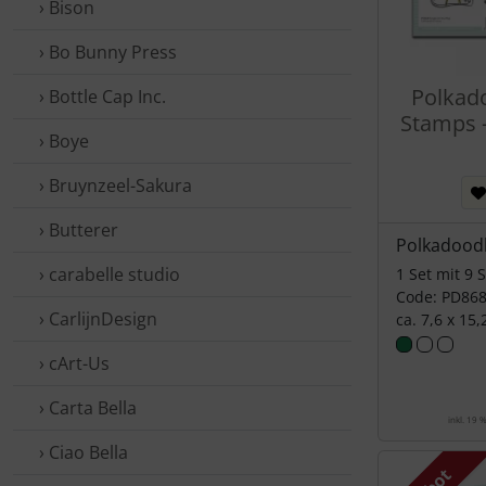
› Bison
› Bo Bunny Press
Polkad
› Bottle Cap Inc.
Stamps - 
› Boye
› Bruynzeel-Sakura
› Butterer
Polkadood
› carabelle studio
1 Set mit 9 
Code: PD86
› CarlijnDesign
ca. 7,6 x 15
› cArt-Us
› Carta Bella
inkl. 19 
› Ciao Bella