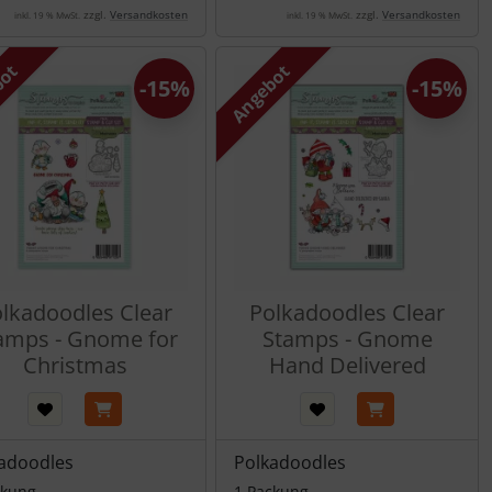
zzgl.
Versandkosten
zzgl.
Versandkosten
inkl. 19 % MwSt.
inkl. 19 % MwSt.
bot
Angebot
-15%
-15%
lkadoodles Clear
Polkadoodles Clear
amps - Gnome for
Stamps - Gnome
Christmas
Hand Delivered
adoodles
Polkadoodles
ckung
1 Packung