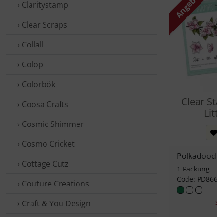
Angebot
› Claritystamp
› Clear Scraps
› Collall
› Colop
› Colorbök
Clear St
› Coosa Crafts
Lit
› Cosmic Shimmer
› Cosmo Cricket
Polkadood
› Cottage Cutz
1 Packung
Code: PD86
› Couture Creations
› Craft & You Design