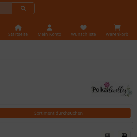
Startseite
Mein Konto
Wunschliste
Warenkorb
er Box- oder Listenansicht wählen.