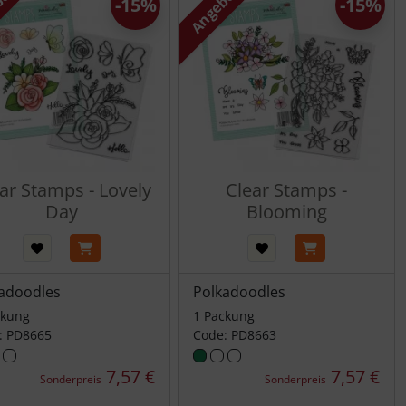
bot
Angebot
-15%
-15%
ar Stamps - Lovely
Clear Stamps -
Day
Blooming
adoodles
Polkadoodles
ckung
1 Packung
: PD8665
Code: PD8663
7,57 €
7,57 €
Sonderpreis
Sonderpreis