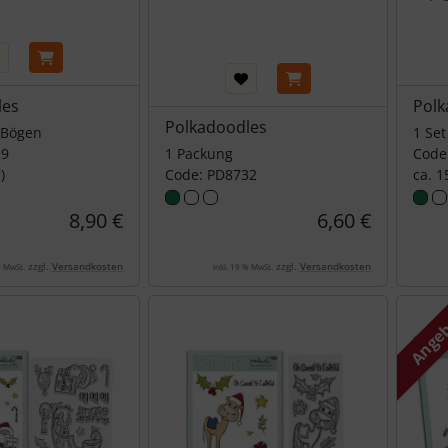
les
Polk
Polkadoodles
4 Bögen
1 Set
29
1 Packung
Code
)
Code: PD8732
ca. 1
8,90 €
6,60 €
zzgl.
Versandkosten
zzgl.
Versandkosten
% MwSt.
inkl. 19 % MwSt.
Ange