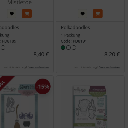
Mistletoe
adoodles
Polkadoodles
ckung
1 Packung
: PD8189
Code: PD8191
8,40 €
8,20 €
zzgl.
Versandkosten
zzgl.
Versandkosten
inkl. 19 % MwSt.
inkl. 19 % MwSt.
bot
-15%