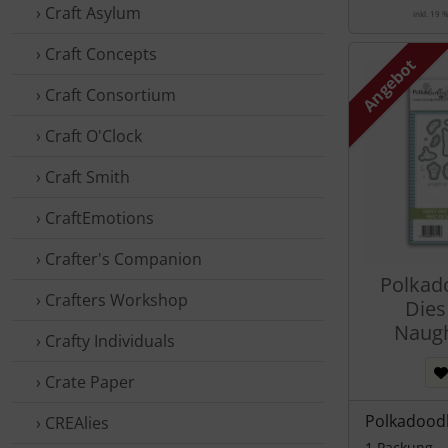
› Craft Asylum
inkl. 19 
› Craft Concepts
Angebot
› Craft Consortium
› Craft O'Clock
› Craft Smith
› CraftEmotions
› Crafter's Companion
Polkad
› Crafters Workshop
Dies
Naugh
› Crafty Individuals
› Crate Paper
Polkadood
› CREAlies
1 Packung