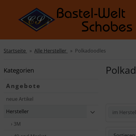
Startseite
Alle Hersteller
Polkadoodles
Sprungnavigation
Springe zur Navigation
Springe zum Inhalt
Polkad
Kategorien
Springe zum Login-Button
Angebote
Springe zum Button für Einstellungen
neue Artikel
Springe zu den allgemeinen Informationen
Hersteller
› 3M
Hier kannst 