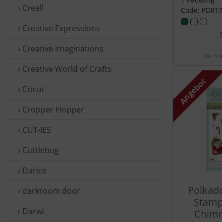
› Creall
Code: PD81
› Creative Expressions
› Creative Imaginations
inkl. 19 
› Creative World of Crafts
Angebot
› Cricut
› Cropper Hopper
› CUT-IES
› Cuttlebug
› Darice
Polkad
› darkroom door
Stamp
› Darwi
Chimn