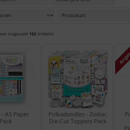
Du die nachfolgenden Artikel nach ihren Eigenschaften filte
von insgesamt
152
Artikeln)
Ange
 - A5 Paper
Polkadoodles - Zodiac
P
Pack
Die-Cut Toppers Pack
Pe