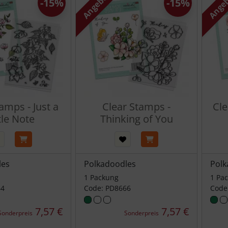
Angebot
Ange
-15%
-15%
amps - Just a
Clear Stamps -
Cle
tle Note
Thinking of You
les
Polkadoodles
Polk
1 Packung
1 Pa
64
Code: PD8666
Code
7,57 €
7,57 €
Sonderpreis
Sonderpreis