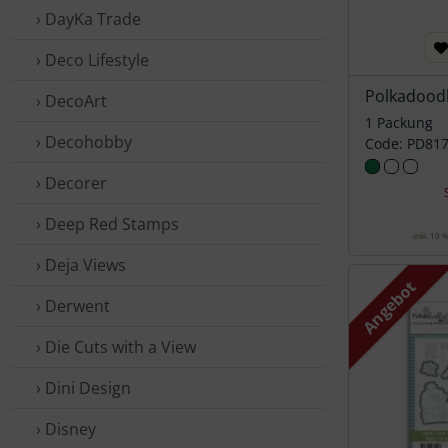
› DayKa Trade
› Deco Lifestyle
Polkadood
› DecoArt
1 Packung
› Decohobby
Code: PD81
› Decorer
› Deep Red Stamps
inkl. 19 
› Deja Views
Angebot
› Derwent
› Die Cuts with a View
› Dini Design
› Disney