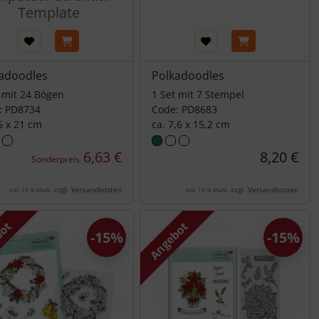
Template
adoodles
Polkadoodles
 mit 24 Bögen
1 Set mit 7 Stempel
: PD8734
Code: PD8683
5 x 21 cm
ca. 7,6 x 15,2 cm
6,63 €
8,20 €
Sonderpreis
zzgl.
Versandkosten
zzgl.
Versandkosten
inkl. 19 % MwSt.
inkl. 19 % MwSt.
bot
Angebot
-15%
-15%