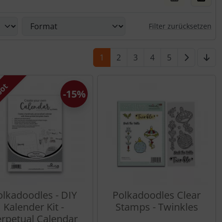
rn.
Filter zurücksetzen
1
2
3
4
5
bot
-15%
olkadoodles - DIY
Polkadoodles Clear
Kalender Kit -
Stamps - Twinkles
rpetual Calendar