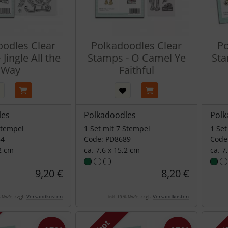
oodles Clear
Polkadoodles Clear
Po
Jingle All the
Stamps - O Camel Ye
Sta
Way
Faithful
les
Polkadoodles
Polk
Stempel
1 Set mit 7 Stempel
1 Set
84
Code: PD8689
Code
,2 cm
ca. 7,6 x 15,2 cm
ca. 7
9,20 €
8,20 €
zzgl.
Versandkosten
zzgl.
Versandkosten
% MwSt.
inkl. 19 % MwSt.