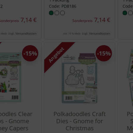
72
Code: PD8186
Code
7,14 €
7,14 €
Sonderpreis
Sonderpreis
zzgl.
Versandkosten
zzgl.
Versandkosten
% MwSt.
inkl. 19 % MwSt.
Angebot
-15%
-15%
oodles Clear
Polkadoodles Craft
Po
s - Gnome
Dies - Gnome for
ey Capers
Christmas
Me