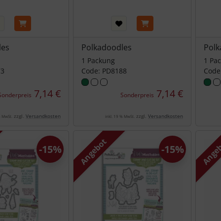
les
Polkadoodles
Polk
1 Packung
1 Pa
73
Code: PD8188
Code
7,14 €
7,14 €
Sonderpreis
Sonderpreis
zzgl.
Versandkosten
zzgl.
Versandkosten
% MwSt.
inkl. 19 % MwSt.
Angebot
Ange
-15%
-15%