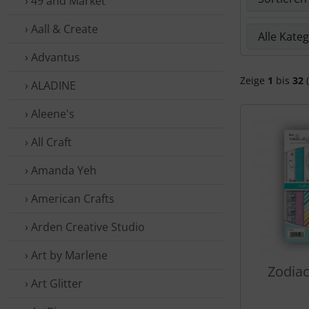
› 49 and Market
› Aall & Create
Hier kannst 
› Advantus
Zeige
1
bis
32
(
› ALADINE
› Aleene's
› All Craft
› Amanda Yeh
› American Crafts
› Arden Creative Studio
› Art by Marlene
Zodiac
› Art Glitter