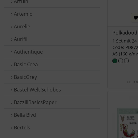
› ArtBin
› Artemio
› Aurelie
Polkadood
› Aurifil
1 Set mit 2
Code: PD87
› Authentique
A5 (160 g/m²
› Basic Crea
› BasicGrey
inkl. 19 
› Bastel-Welt Schobes
› BazzillBasicsPaper
› Bella Blvd
› Bertels