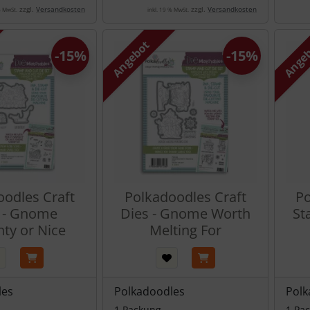
zzgl.
Versandkosten
zzgl.
Versandkosten
% MwSt.
inkl. 19 % MwSt.
Angebot
Ange
-15%
-15%
oodles Craft
Polkadoodles Craft
Po
 - Gnome
Dies - Gnome Worth
St
ty or Nice
Melting For
les
Polkadoodles
Polk
1 Packung
1 Pa