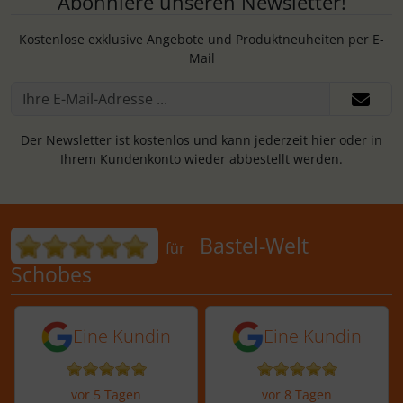
Abonniere unseren Newsletter!
Kostenlose exklusive Angebote und Produktneuheiten per E-
Mail
Der Newsletter ist kostenlos und kann jederzeit hier oder in
Ihrem Kundenkonto wieder abbestellt werden.
Bewertungen für Bastel-Welt Schobes:
Bastel-Welt
für
Schobes
5 von 5 Sternen von einer Kundin vor 
5 von 5 Sternen vo
Eine Kundin
Eine Kundin
vor 5 Tagen
vor 8 Tagen