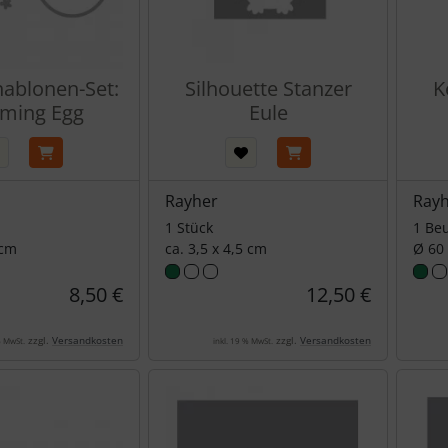
hablonen-Set:
Silhouette Stanzer
K
ming Egg
Eule
Rayher
Ray
1 Stück
1 Beu
 cm
ca. 3,5 x 4,5 cm
Ø 60
8,50 €
12,50 €
zzgl.
Versandkosten
zzgl.
Versandkosten
% MwSt.
inkl. 19 % MwSt.