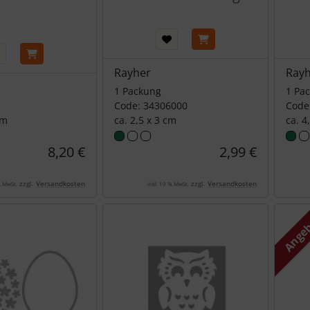
Rayher
Ray
1 Packung
1 Pa
Code: 34306000
Code
cm
ca. 2,5 x 3 cm
ca. 4
8,20 €
2,99 €
zzgl.
Versandkosten
zzgl.
Versandkosten
% MwSt.
inkl. 19 % MwSt.
Ange