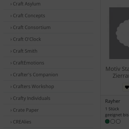
› Craft Asylum
› Craft Concepts
› Craft Consortium
› Craft O'Clock
› Craft Smith
› CraftEmotions
Motiv St
› Crafter's Companion
Zierr
› Crafters Workshop
› Crafty Individuals
Rayher
1 Stück
› Crate Paper
geeignet bi
› CREAlies