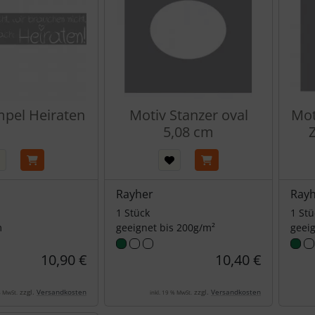
pel Heiraten
Motiv Stanzer oval
Mot
5,08 cm
Rayher
Ray
1 Stück
1 Stü
m
geeignet bis 200g/m²
geei
10,90 €
10,40 €
zzgl.
Versandkosten
zzgl.
Versandkosten
% MwSt.
inkl. 19 % MwSt.