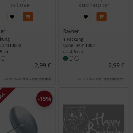
is Love
and hop on
her
Rayher
ckung
1 Packung
: 34310000
Code: 34311000
,5 cm
ca. 4,5 cm
2,99 €
2,99 €
zzgl.
Versandkosten
zzgl.
Versandkosten
inkl. 19 % MwSt.
inkl. 19 % MwSt.
bot
-15%