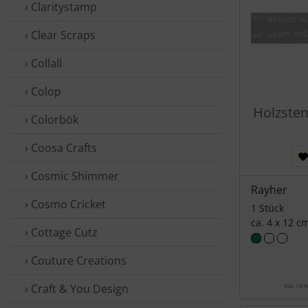
› Claritystamp
› Clear Scraps
› Collall
› Colop
Holzstem
› Colorbök
› Coosa Crafts
› Cosmic Shimmer
Rayher
› Cosmo Cricket
1 Stück
ca. 4 x 12 c
› Cottage Cutz
› Couture Creations
› Craft & You Design
inkl. 19 