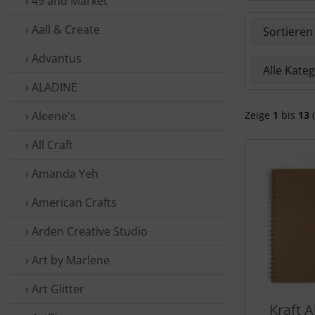
› 49 and Market
Hier kannst 
› Aall & Create
› Advantus
Hier kannst 
› ALADINE
› Aleene's
Zeige
1
bis
13
(
› All Craft
› Amanda Yeh
› American Crafts
› Arden Creative Studio
› Art by Marlene
› Art Glitter
Kraft 