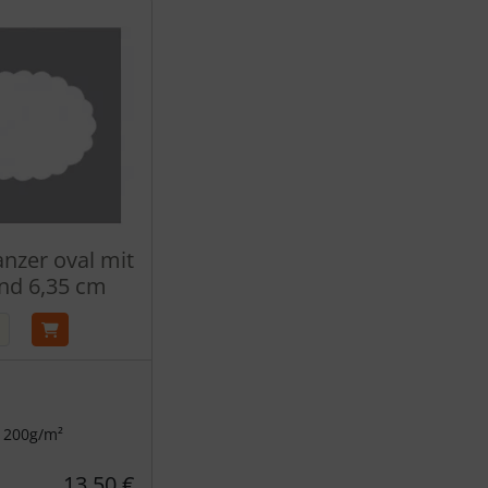
anzer oval mit
and 6,35 cm
s 200g/m²
13,50 €