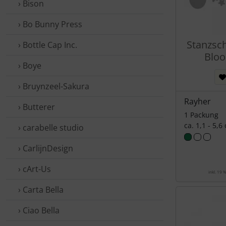
› Bison
› Bo Bunny Press
Stanzsc
› Bottle Cap Inc.
Bloo
› Boye
› Bruynzeel-Sakura
Rayher
› Butterer
1 Packung
ca. 1,1 - 5,6
› carabelle studio
› CarlijnDesign
› cArt-Us
inkl. 19 
› Carta Bella
› Ciao Bella