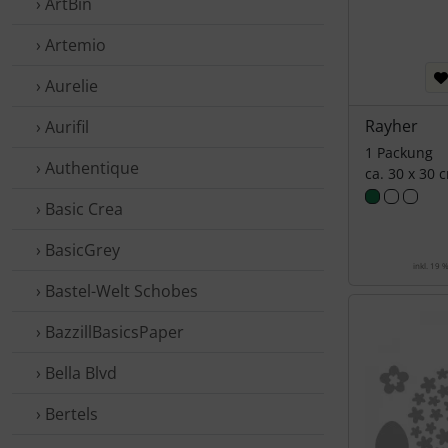
› ArtBin
› Artemio
› Aurelie
Rayher
› Aurifil
1 Packung
› Authentique
ca. 30 x 30 
› Basic Crea
› BasicGrey
inkl. 19 
› Bastel-Welt Schobes
› BazzillBasicsPaper
› Bella Blvd
› Bertels