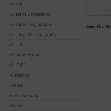
› Creall
inkl. 19 
› Creative Expressions
› Creative Imaginations
Zeige
1
bis
13
(
› Creative World of Crafts
› Cricut
› Cropper Hopper
› CUT-IES
› Cuttlebug
› Darice
› darkroom door
› Darwi