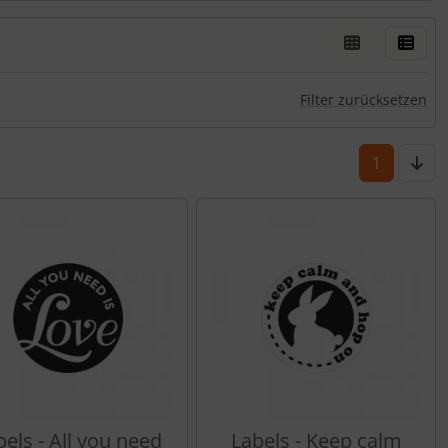
er Box- oder Listenansicht wählen.
rn.
Filter zurücksetzen
1
bels - All you need
Labels - Keep calm