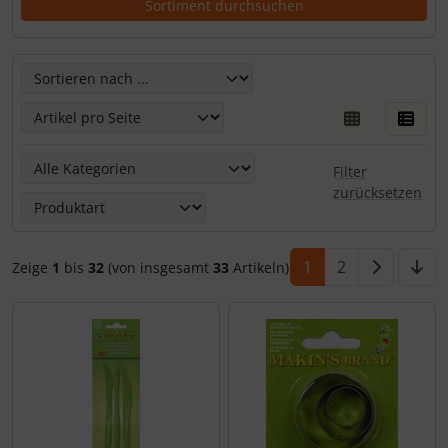
Hier kannst Du die nachfolgenden Artikel umsortieren un
Hier kannst Du die nachfolgenden Artikel nach ihren Eige
Filter
zurücksetzen
1
2
Zeige
1
bis
32
(von insgesamt
33
Artikeln)