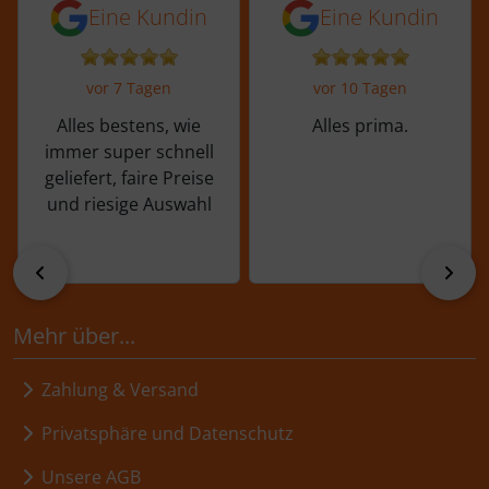
5 von 5 Sternen von einer Kundin vor 
5 von 5 Sternen vo
Eine Kundin
Eine Kundin
vor 7 Tagen
vor 10 Tagen
Alles bestens, wie
Alles prima.
immer super schnell
geliefert, faire Preise
und riesige Auswahl
zurück
vor
Mehr über...
Zahlung & Versand
Privatsphäre und Datenschutz
Unsere AGB