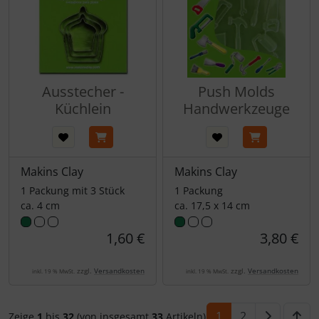
Ausstecher -
Push Molds
Küchlein
Handwerkzeuge
Makins Clay
Makins Clay
1 Packung mit 3 Stück
1 Packung
ca. 4 cm
ca. 17,5 x 14 cm
1,60 €
3,80 €
zzgl.
Versandkosten
zzgl.
Versandkosten
inkl. 19 % MwSt.
inkl. 19 % MwSt.
1
2
Zeige
1
bis
32
(von insgesamt
33
Artikeln)