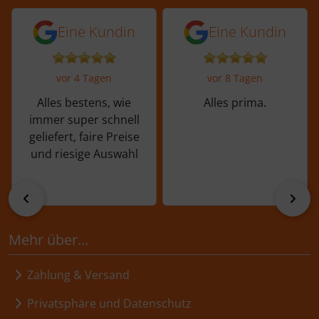
5 von 5 Sternen von einer Kundin vor 
5 von 5 Sternen vo
Eine Kundin
Eine Kundin
vor 4 Tagen
vor 8 Tagen
Alles bestens, wie
Alles prima.
immer super schnell
geliefert, faire Preise
und riesige Auswahl
zurück
vor
Mehr über...
Zahlung & Versand
Privatsphäre und Datenschutz