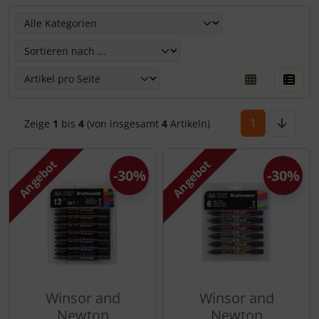
Hier kannst Du die nachfolgenden Artikel umsortieren un
1
Zeige
1
bis
4
(von insgesamt
4
Artikeln)
Angebot
Angebot
-30%
-30%
Winsor and
Winsor and
Newton
Newton