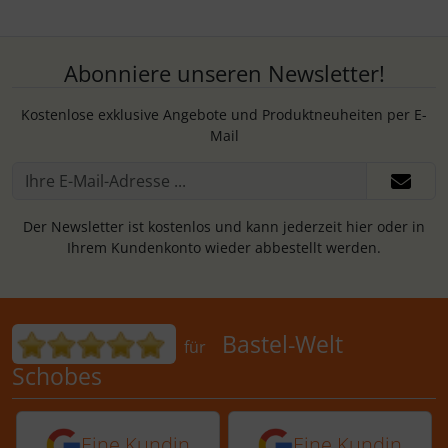
Abonniere unseren Newsletter!
Kostenlose exklusive Angebote und Produktneuheiten per E-
Mail
Der Newsletter ist kostenlos und kann jederzeit hier oder in
Ihrem Kundenkonto wieder abbestellt werden.
Bewertungen für Bastel-Welt Schobes:
Bastel-Welt
für
Schobes
5 von 5 Sternen von einer Kundin vor 
5 von 5 Sternen vo
Eine Kundin
Eine Kundin