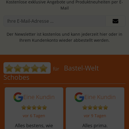
Kostenlose exklusive Angebote und Produktneuheiten per E-
Mail
Der Newsletter ist kostenlos und kann jederzeit hier oder in
Ihrem Kundenkonto wieder abbestellt werden.
Bewertungen für Bastel-Welt Schobes:
Bastel-Welt
für
Schobes
5 von 5 Sternen von einer Kundin vor 
5 von 5 Sternen vo
Eine Kundin
Eine Kundin
vor 6 Tagen
vor 9 Tagen
Alles bestens, wie
Alles prima.