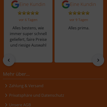
5 von 5 Sternen von einer Kundin vor 
5 von 5 Sternen vo
Eine Kundin
Eine Kundin
vor 6 Tagen
vor 9 Tagen
Alles bestens, wie
Alles prima.
immer super schnell
geliefert, faire Preise
und riesige Auswahl
zurück
vor
Mehr über...
Zahlung & Versand
Privatsphäre und Datenschutz
Unsere AGB