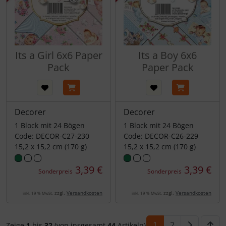
Its a Girl 6x6 Paper
Its a Boy 6x6
Pack
Paper Pack
Decorer
Decorer
1 Block mit 24 Bögen
1 Block mit 24 Bögen
Code: DECOR-C27-230
Code: DECOR-C26-229
15,2 x 15,2 cm (170 g)
15,2 x 15,2 cm (170 g)
3,39 €
3,39 €
Sonderpreis
Sonderpreis
zzgl.
Versandkosten
zzgl.
Versandkosten
inkl. 19 % MwSt.
inkl. 19 % MwSt.
1
2
Zeige
1
bis
32
(von insgesamt
44
Artikeln)