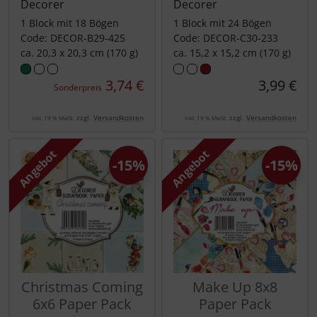
Decorer
Decorer
1 Block mit 18 Bögen
1 Block mit 24 Bögen
Code: DECOR-B29-425
Code: DECOR-C30-233
ca. 20,3 x 20,3 cm (170 g)
ca. 15,2 x 15,2 cm (170 g)
3,74 €
3,99 €
Sonderpreis
zzgl.
Versandkosten
zzgl.
Versandkosten
inkl. 19 % MwSt.
inkl. 19 % MwSt.
Angebot
Angebot
-15%
-15%
Christmas Coming
Make Up 8x8
6x6 Paper Pack
Paper Pack