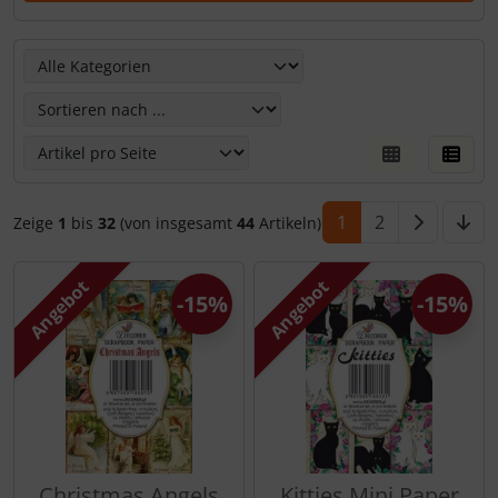
Hier kannst Du die nachfolgenden Artikel umsortieren un
1
2
Zeige
1
bis
32
(von insgesamt
44
Artikeln)
Angebot
Angebot
-15%
-15%
Christmas Angels
Kitties Mini Paper