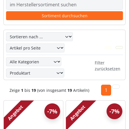
Hier kannst Du die nachfolgenden Artikel umsortieren un
Hier kannst Du die nachfolgenden Artikel nach ihren Eige
Filter
zurücksetzen
1
Zeige
1
bis
19
(von insgesamt
19
Artikeln)
Angebot
Angebot
-7%
-7%