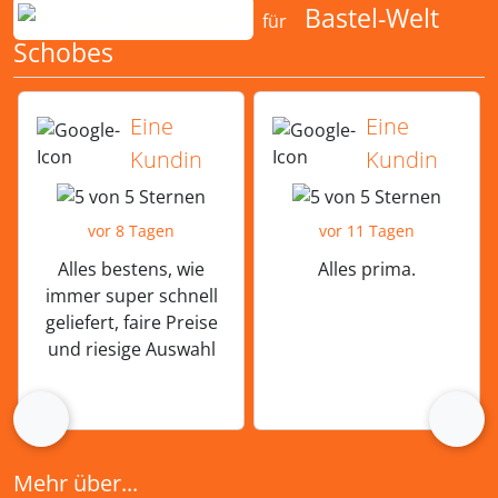
Bewertungen für Bastel-Welt Schobes:
Bastel-Welt
für
Schobes
5 von 5 Sternen von einer Kundin vor 
5 von 5 Sternen vo
Eine
Eine
Kundin
Kundin
vor 8 Tagen
vor 11 Tagen
Alles bestens, wie
Alles prima.
immer super schnell
geliefert, faire Preise
und riesige Auswahl
zurück
vor
Mehr über...