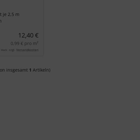
t je 2,5 m
m
12,40 €
0,99 € pro m²
zzgl.
Versandkosten
% MwSt.
on insgesamt
1
Artikeln)