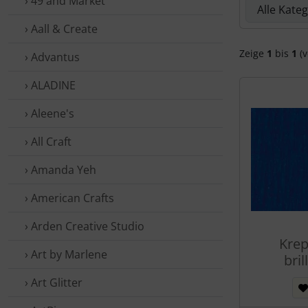
› 49 and Market
› Aall & Create
Zeige
1
bis
1
(v
› Advantus
› ALADINE
› Aleene's
› All Craft
› Amanda Yeh
› American Crafts
› Arden Creative Studio
Krep
› Art by Marlene
bril
› Art Glitter