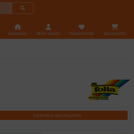
Startseite
Mein Konto
Wunschliste
Warenkorb
er Box- oder Listenansicht wählen.