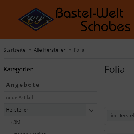
Startseite
Alle Hersteller
Folia
Sprungnavigation
Springe zur Navigation
Springe zum Inhalt
Folia
Kategorien
Springe zum Login-Button
Angebote
Springe zum Button für Einstellungen
neue Artikel
Springe zu den allgemeinen Informationen
Hersteller
› 3M
Hier kannst 