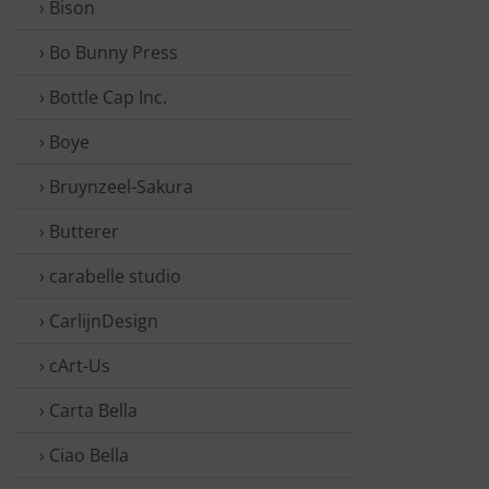
› Bison
› Bo Bunny Press
› Bottle Cap Inc.
› Boye
› Bruynzeel-Sakura
› Butterer
› carabelle studio
› CarlijnDesign
› cArt-Us
› Carta Bella
› Ciao Bella