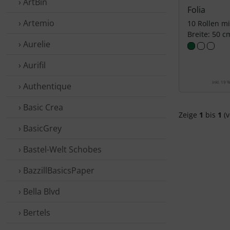
› ArtBin
Folia
› Artemio
10 Rollen mi
Breite: 50 c
› Aurelie
› Aurifil
inkl. 19 
› Authentique
› Basic Crea
Zeige
1
bis
1
(v
› BasicGrey
› Bastel-Welt Schobes
› BazzillBasicsPaper
› Bella Blvd
› Bertels