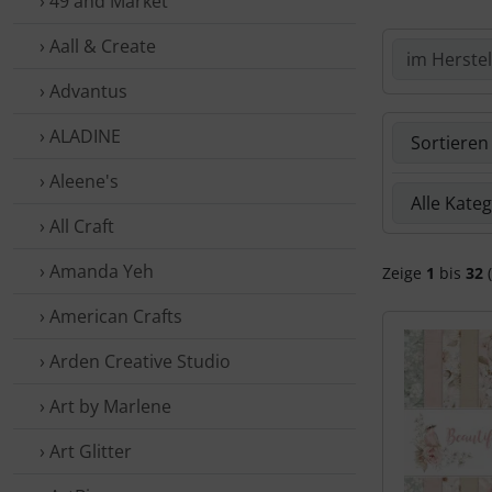
› 49 and Market
› Aall & Create
› Advantus
Hier kannst 
› ALADINE
› Aleene's
Hier kannst 
› All Craft
› Amanda Yeh
Zeige
1
bis
32
(
› American Crafts
› Arden Creative Studio
› Art by Marlene
› Art Glitter