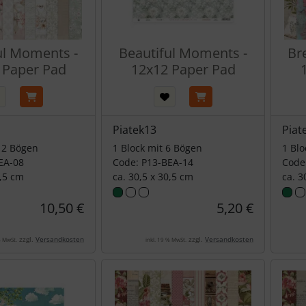
ul Moments -
Beautiful Moments -
Br
 Paper Pad
12x12 Paper Pad
Piatek13
Piat
 12 Bögen
1 Block mit 6 Bögen
1 Blo
EA-08
Code: P13-BEA-14
Code
0,5 cm
ca. 30,5 x 30,5 cm
ca. 3
10,50 €
5,20 €
zzgl.
Versandkosten
zzgl.
Versandkosten
% MwSt.
inkl. 19 % MwSt.