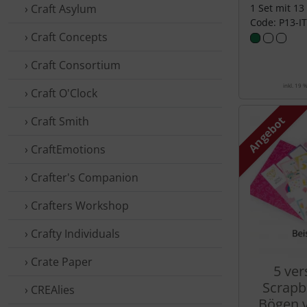
› Craft Asylum
1 Set mit 13
Code: P13-I
› Craft Concepts
› Craft Consortium
inkl. 19 
› Craft O'Clock
Angebot
› Craft Smith
› CraftEmotions
› Crafter's Companion
› Crafters Workshop
› Crafty Individuals
› Crate Paper
5 ve
Scrapb
› CREAlies
Bögen v