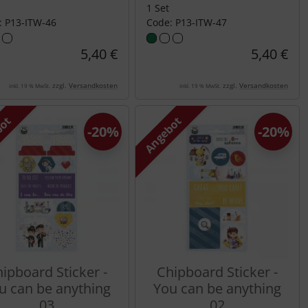
1 Set
: P13-ITW-46
Code: P13-ITW-47
5,40 €
5,40 €
zzgl.
Versandkosten
zzgl.
Versandkosten
inkl. 19 % MwSt.
inkl. 19 % MwSt.
bot
Angebot
-20%
-20%
ipboard Sticker -
Chipboard Sticker -
u can be anything
You can be anything
03
02