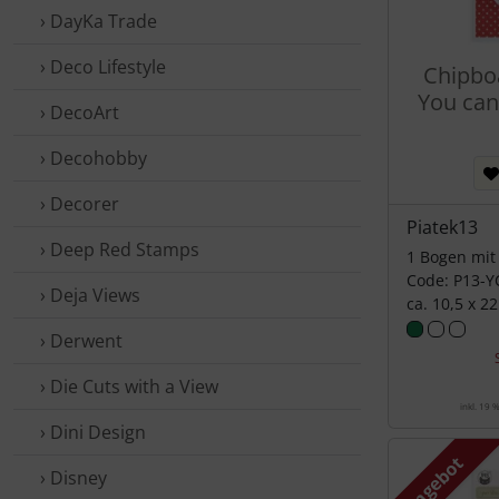
› DayKa Trade
› Deco Lifestyle
Chipboa
You can
› DecoArt
› Decohobby
› Decorer
Piatek13
› Deep Red Stamps
1 Bogen mit 
Code: P13-Y
› Deja Views
ca. 10,5 x 2
› Derwent
› Die Cuts with a View
inkl. 19 
› Dini Design
Angebot
› Disney