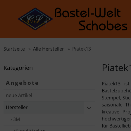
Startseite
Alle Hersteller
Piatek13
Sprungnavigation
Springe zur Navigation
Springe zum Inhalt
Piatek
Kategorien
Springe zum Login-Button
Angebote
Piatek13 is
Springe zum Button für Einstellungen
Bastelzubehö
neue Artikel
Springe zu den allgemeinen Informationen
Stempel, Stic
saisonale Th
Hersteller
kreative Pr
hochwertigen
› 3M
für Bastellie