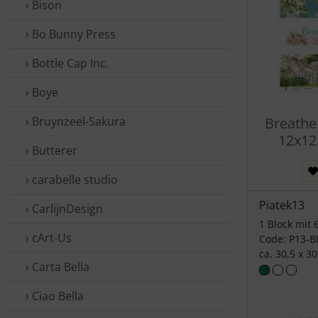
› Bison
› Bo Bunny Press
› Bottle Cap Inc.
› Boye
› Bruynzeel-Sakura
Breathe
12x12
› Butterer
› carabelle studio
Piatek13
› CarlijnDesign
1 Block mit 
› cArt-Us
Code: P13-B
ca. 30,5 x 3
› Carta Bella
› Ciao Bella