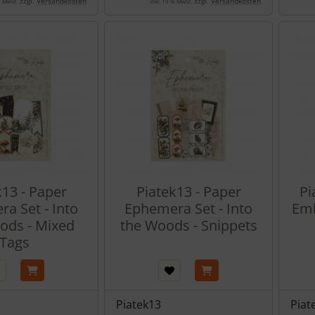
zzgl.
Versandkosten
zzgl.
Versandkosten
% MwSt.
inkl. 19 % MwSt.
k13 - Paper
Piatek13 - Paper
Pi
a Set - Into
Ephemera Set - Into
Emb
ods - Mixed
the Woods - Snippets
Tags
Piatek13
Piat