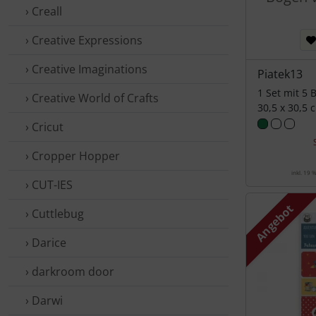
› Creall
› Creative Expressions
› Creative Imaginations
Piatek13
1 Set mit 5 
› Creative World of Crafts
30,5 x 30,5 
› Cricut
› Cropper Hopper
inkl. 19 
› CUT-IES
Angebot
› Cuttlebug
› Darice
› darkroom door
› Darwi