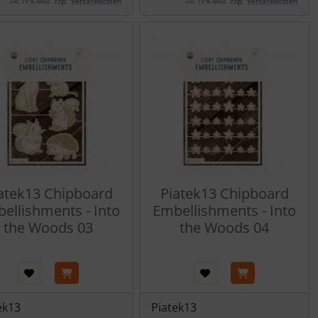
zzgl.
Versandkosten
zzgl.
Versandkosten
inkl. 19 % MwSt.
inkl. 19 % MwSt.
atek13 Chipboard
Piatek13 Chipboard
ellishments - Into
Embellishments - Into
the Woods 03
the Woods 04
ek13
Piatek13