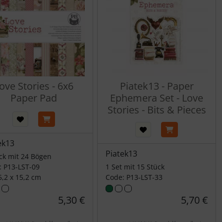
ove Stories - 6x6
Piatek13 - Paper
Paper Pad
Ephemera Set - Love
Stories - Bits & Pieces
ek13
Piatek13
ck mit 24 Bögen
: P13-LST-09
1 Set mit 15 Stück
5,2 x 15,2 cm
Code: P13-LST-33
5,30 €
5,70 €