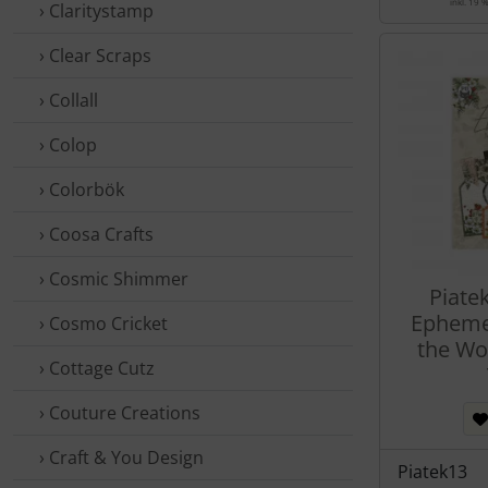
inkl. 19 
› Claritystamp
› Clear Scraps
› Collall
› Colop
› Colorbök
› Coosa Crafts
› Cosmic Shimmer
Piate
Ephemer
› Cosmo Cricket
the Wo
› Cottage Cutz
› Couture Creations
› Craft & You Design
Piatek13