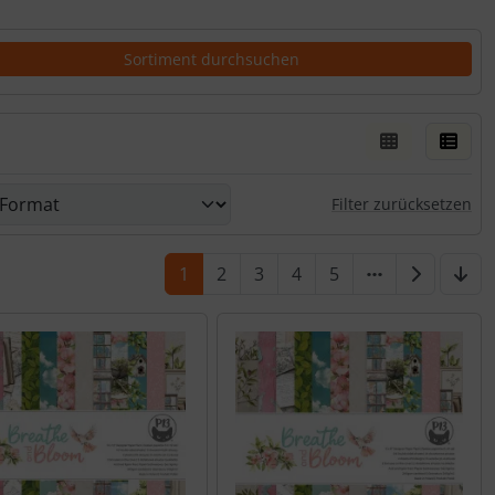
er Box- oder Listenansicht wählen.
rn.
Filter zurücksetzen
1
2
3
4
5