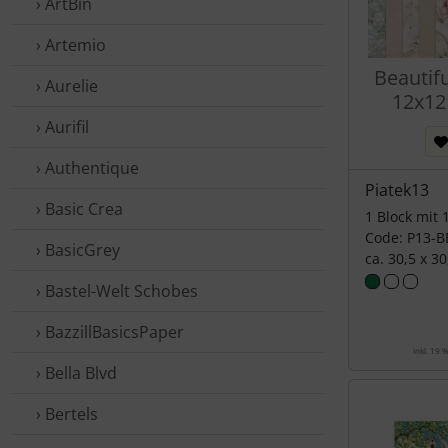
› ArtBin
› Artemio
Beautif
› Aurelie
12x12
› Aurifil
› Authentique
Piatek13
› Basic Crea
1 Block mit
Code: P13-B
› BasicGrey
ca. 30,5 x 3
› Bastel-Welt Schobes
› BazzillBasicsPaper
inkl. 19 
› Bella Blvd
› Bertels