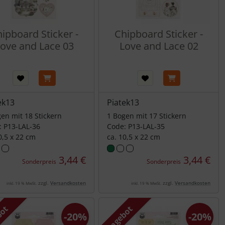
ipboard Sticker -
Chipboard Sticker -
ove and Lace 03
Love and Lace 02
ek13
Piatek13
en mit 18 Stickern
1 Bogen mit 17 Stickern
: P13-LAL-36
Code: P13-LAL-35
0,5 x 22 cm
ca. 10,5 x 22 cm
3,44 €
3,44 €
Sonderpreis
Sonderpreis
zzgl.
Versandkosten
zzgl.
Versandkosten
inkl. 19 % MwSt.
inkl. 19 % MwSt.
bot
Angebot
-20%
-20%