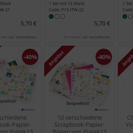
 Stück
1 Set mit 13 Stück
1 Set
TW-21
Code: P13-ITW-22
Code
5,70 €
5,70 €
zzgl.
Versandkosten
zzgl.
Versandkosten
% MwSt.
inkl. 19 % MwSt.
Angebot
Ange
-40%
-40%
rschiedene
10 verschiedene
Ch
ook-Papier-
Scrapbook-Papier-
Yo
on Piatek13
Bögen von Piatek13