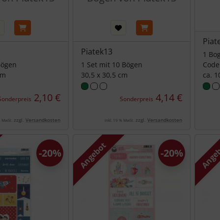
Piat
Piatek13
1 Bog
Bögen
1 Set mit 10 Bögen
Code
cm
30,5 x 30,5 cm
ca. 1
2,10 €
4,14 €
Sonderpreis
Sonderpreis
zzgl.
Versandkosten
zzgl.
Versandkosten
% MwSt.
inkl. 19 % MwSt.
Angebot
Ange
-20%
-20%