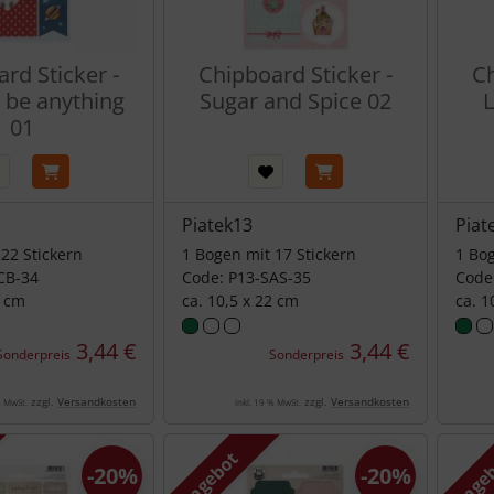
rd Sticker -
Chipboard Sticker -
Ch
 be anything
Sugar and Spice 02
L
01
Piatek13
Piat
22 Stickern
1 Bogen mit 17 Stickern
1 Bog
CB-34
Code: P13-SAS-35
Code
2 cm
ca. 10,5 x 22 cm
ca. 1
3,44 €
3,44 €
Sonderpreis
Sonderpreis
zzgl.
Versandkosten
zzgl.
Versandkosten
% MwSt.
inkl. 19 % MwSt.
Angebot
Ange
-20%
-20%