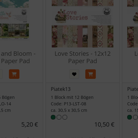
 and Bloom -
Love Stories - 12x12
L
 Paper Pad
Paper Pad
Piatek13
Piat
6 Bögen
1 Block mit 12 Bögen
1 Blo
LO-14
Code: P13-LST-08
Code
0,5 cm
ca. 30,5 x 30,5 cm
ca. 1
5,20 €
10,50 €