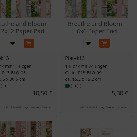
eathe and Bloom -
Breathe and Bloom -
12x12 Paper Pad
6x6 Paper Pad
ek13
Piatek13
ck mit 12 Bögen
1 Block mit 24 Bögen
: P13-BLO-08
Code: P13-BLO-09
0,5 x 30,5 cm
ca. 15,2 x 15,2 cm
10,50 €
5,30 €
zzgl.
Versandkosten
zzgl.
Versandkosten
inkl. 19 % MwSt.
inkl. 19 % MwSt.