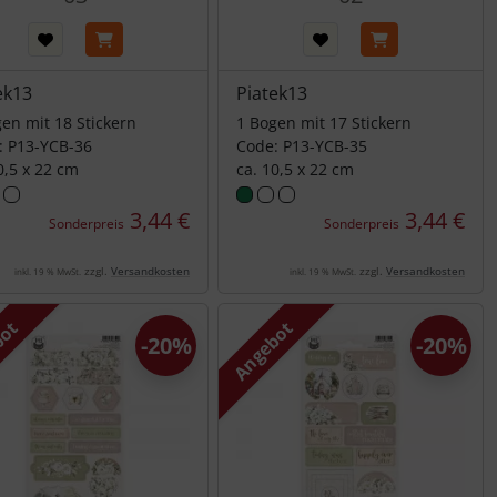
ek13
Piatek13
en mit 18 Stickern
1 Bogen mit 17 Stickern
: P13-YCB-36
Code: P13-YCB-35
0,5 x 22 cm
ca. 10,5 x 22 cm
3,44 €
3,44 €
Sonderpreis
Sonderpreis
zzgl.
Versandkosten
zzgl.
Versandkosten
inkl. 19 % MwSt.
inkl. 19 % MwSt.
bot
Angebot
-20%
-20%