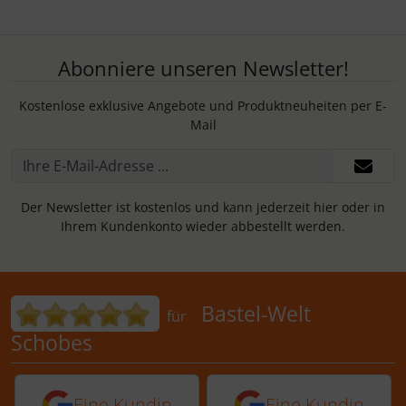
Abonniere unseren Newsletter!
Kostenlose exklusive Angebote und Produktneuheiten per E-
Mail
Der Newsletter ist kostenlos und kann jederzeit hier oder in
Ihrem Kundenkonto wieder abbestellt werden.
Bewertungen für Bastel-Welt Schobes:
Bastel-Welt
für
Schobes
5 von 5 Sternen von einer Kundin vor 
5 von 5 Sternen vo
Eine Kundin
Eine Kundin