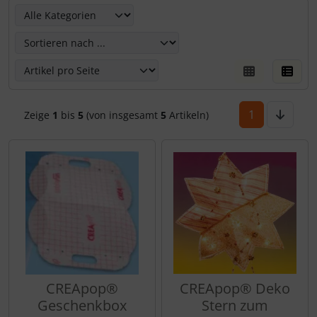
Hier kannst Du die nachfolgenden Artikel umsortieren un
1
Zeige
1
bis
5
(von insgesamt
5
Artikeln)
CREApop®
CREApop® Deko
Geschenkbox
Stern zum